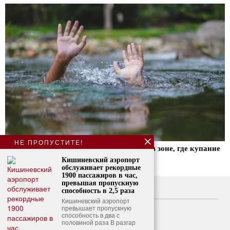
НЕ ПРОПУСТИТЕ!
В Бендерах утонул 13-летний подросток в зоне, где купание
запрещено
Кишиневский аэропорт
обслуживает рекордные
1900 пассажиров в час,
превышая пропускную
О нас
способность в 2,5 раза
Кишиневский аэропорт
Свяжитесь с нами
превышает пропускную
способность в два с
половиной раза В разгар
Политика конфиденциальности