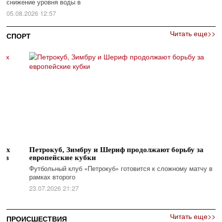
снижение уровня воды в
05.08.2026 12:57
Читать еще>>
СПОРТ
Петрокуб, Зимбру и Шериф продолжают борьбу за
Никол
европейские кубки
стала
Футбольный клуб «Петрокуб» готовится к сложному матчу в
Никол
рамках второго
стала 
23.07.2026 21:27
08.07.
Читать еще>>
ПРОИСШЕСТВИЯ