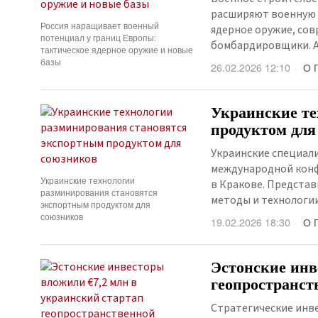
расширяют военную 
Россия наращивает военный
ядерное оружие, со
потенциал у границ Европы:
бомбардировщики. А
тактическое ядерное оружие и новые
базы
26.02.2026 12:10
О 
Украинские те
продуктом для
Украинские специал
международной конфе
Украинские технологии
в Кракове. Предста
разминирования становятся
методы и технологи
экспортным продуктом для
союзников
19.02.2026 18:30
О 
Эстонские инв
геопространст
Стратегические инв