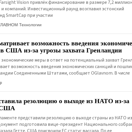
arsight Vision привлёк финансирование в размере 7,2 миллио
 и компаний. Инвестиционный раунд возглавил эстонский
нд SmartCap при участии
ГЛАВНОМ
·
Технологии
матривает возможность введения экономич
в США из-за угрозы захвата Гренландии
 экономические меры в ответ на потенциальный захват Гре
вает возможность введения экономических санкций и пошлин
нландии Соединенными Штатами, сообщает OGlavnom. В числе
р
тавила резолюцию о выходе из НАТО из-за
с США
ламенте представили резолюцию о выходе страны из НАТО из
 Документ подготовила вице-президент Национального собран
казала Гетте, США присвоили ЕС статус вассала. По ее