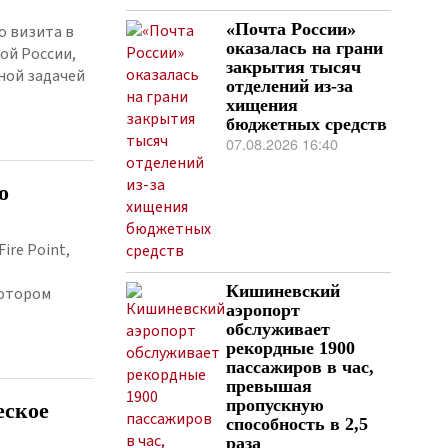
«Почта России»
о визита в
оказалась на грани
ой России,
закрытия тысяч
ной задачей
отделений из-за
хищения
бюджетных средств
07.08.2026 16:40
о
re Point,
Кишиневский
котором
аэропорт
обслуживает
рекордные 1900
пассажиров в час,
превышая
пропускную
еское
способность в 2,5
раза