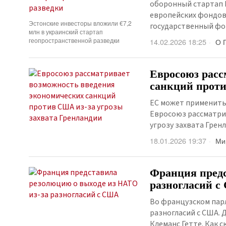
оборонный стартап F
европейских фондов
Эстонские инвесторы вложили €7,2
государственный фо
млн в украинский стартап
геопространственной разведки
14.02.2026 18:25
О 
Евросоюз расс
санкций проти
ЕС может применить
Евросоюз рассматри
угрозу захвата Гре
18.01.2026 19:37
Ми
Франция предс
разногласий 
Во французском пар
разногласий с США.
Клеманс Гетте. Как с