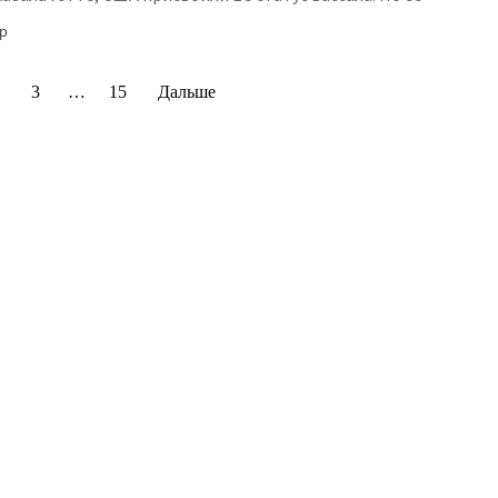
р
3
…
15
Дальше