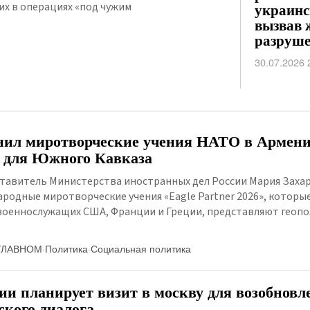
их в операциях «под чужим
украинс
вызвав 
разруш
30.07.2026 
ил миротворческие учения НАТО в Армени
з для Южного Кавказа
авитель Министерства иностранных дел России Мария Захар
ародные миротворческие учения «Eagle Partner 2026», которы
 военнослужащих США, Франции и Греции, представляют геоп
ГЛАВНОМ
·
Политика
·
Социальная политика
ии планирует визит в москву для возобновл
кого диалога