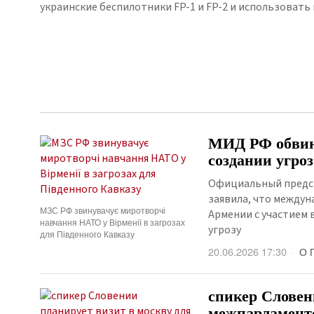
украинские беспилотники FP-1 и FP-2 и использовать 
МИД РФ обвин
создании угро
Официальный предст
заявила, что междун
МЗС РФ звинувачує миротворчі
Армении с участием
навчання НАТО у Вірменії в загрозах
угрозу
для Південного Кавказу
20.06.2026 17:30
О 
спикер Словен
межпарламентс