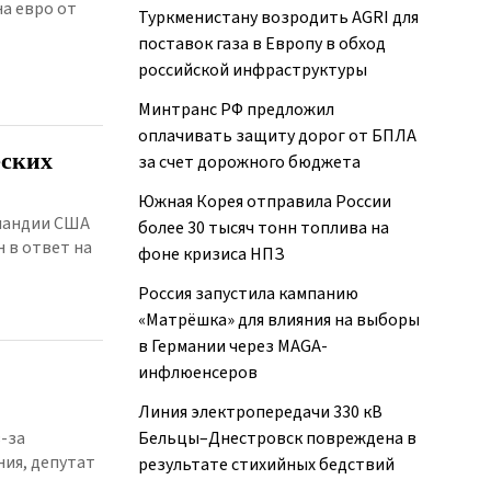
на евро от
Туркменистану возродить AGRI для
поставок газа в Европу в обход
российской инфраструктуры
Минтранс РФ предложил
оплачивать защиту дорог от БПЛА
еских
за счет дорожного бюджета
Южная Корея отправила России
нландии США
более 30 тысяч тонн топлива на
 в ответ на
фоне кризиса НПЗ
Россия запустила кампанию
«Матрёшка» для влияния на выборы
в Германии через MAGA-
инфлюенсеров
Линия электропередачи 330 кВ
-за
Бельцы–Днестровск повреждена в
ия, депутат
результате стихийных бедствий