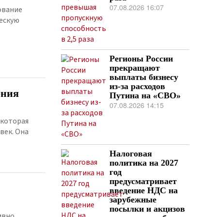
07.08.2026 16:07
ование
ескую
Регионы России
прекращают
выплаты бизнесу
из-за расходов
ения
Путина на «СВО»
07.08.2026 14:15
 которая
век. Она
Налоговая
политика на 2027
год
предусматривает
введение НДС на
зарубежные
посылки и акцизов
ивно