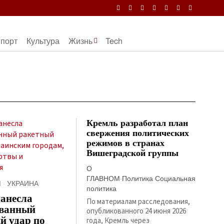
порт
Культура
Жизнь
Tech
Кремль разработал план
свержения политических
режимов в странах
Вишеградской группы
О
ГЛАВНОМ
·
Политика
·
Социальная
М
·
УКРАИНА
политика
нанесла
По материалам расследования,
ованный
опубликованного 24 июня 2026
й удар по
года, Кремль через