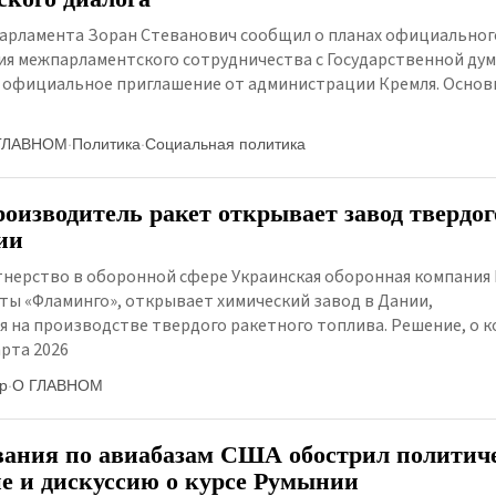
парламента Зоран Стеванович сообщил о планах официальног
ия межпарламентского сотрудничества с Государственной дум
т официальное приглашение от администрации Кремля. Основ
ГЛАВНОМ
·
Политика
·
Социальная политика
оизводитель ракет открывает завод твердог
ии
нерство в оборонной сфере Украинская оборонная компания Fi
ты «Фламинго», открывает химический завод в Дании,
 на производстве твердого ракетного топлива. Решение, о 
арта 2026
р
·
О ГЛАВНОМ
вания по авиабазам США обострил политич
е и дискуссию о курсе Румынии