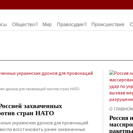
нсы
Общество
Мир
Правосудие
Происшествия
С
ких дронов для провокаций против стран НАТО
Россией захваченных
О ГЛАВНО
ротив стран НАТО
Россия 
енных украинских дронов для провокаций
массир
 могла восстановить ранее захваченные
ракетны