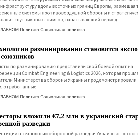
инфраструктуру вдоль восточных границ Европы, размещая 
временные системы противовоздушной обороны и стратегиче
нализ спутниковых снимков, охватывающий период
ГЛАВНОМ
·
Политика
·
Социальная политика
хнологии разминирования становятся эксп
 союзников
исты по разминированию представили свой боевой опыт на
ренции Combat Engineering & Logistics 2026, которая прошл
вители Министерства обороны Украины продемонстрировали
и, отработанные
ГЛАВНОМ
·
Политика
·
Социальная политика
есторы вложили €7,2 млн в украинский ста
венной разведки
естиции в технологии оборонной разведки Украинско-эстонс