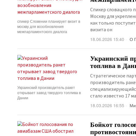
Спикер словацкого 
Москву для укреплен
спикер Словении планирует визит в
как только поступи
москву для возобновления
визита он
межпарламентского диалога
18.06.2026 15:40
О 
Украинский пр
топлива в Дан
Стратегическое парт
производитель раке
Украинский производитель ракет
специализирующийся
открывает завод твердого топлива в
стало известно 17 м
Дании
18.03.2026 16:55
Ми
Бойкот голосо
противостояни