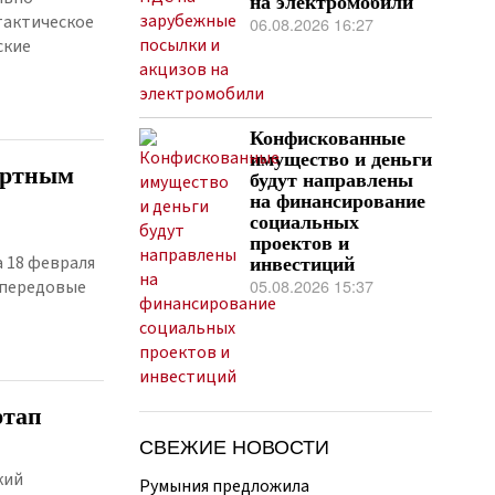
на электромобили
тактическое
06.08.2026 16:27
ские
Конфискованные
имущество и деньги
ортным
будут направлены
на финансирование
социальных
проектов и
а 18 февраля
инвестиций
05.08.2026 15:37
 передовые
ртап
СВЕЖИЕ НОВОСТИ
кий
Румыния предложила