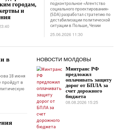
подконтрольное «Агентство
ким городам,
социального проектирования»
жертвы и
(SDA) разработал стратегию по
ения
дестабилизации политической
ситуации в Польше, Чехии
23:40
25.06.2026 11:30
НОВОСТИ МОЛДОВЫ
и в
Минтранс РФ
предложил
ова 18 июня
оплачивать защиту
е пройдут в
дорог от БПЛА за
олитическую
счет дорожного
бюджета
08.08.2026 15:25
ения