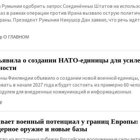
 Румынии одобрить запрос Соединённых Штатов на использ
аз в рамках операции против Ирана вызвало острую политич
раны. Президент Румынии Никушор Дан заявил, что речь идёт
р
·
О ГЛАВНОМ
явила о создании НАТО-единицы для усил
ности
ны Финляндии объявило о создании новой военной единицы,
ать в начале 2027 года и будет состоять из примерно 60 чело
модулем для внедренных коммуникаций и информационных
р
вает военный потенциал у границ Европы:
дерное оружие и новые базы
тво на восточных рубежах Российские вооруженные силы акт