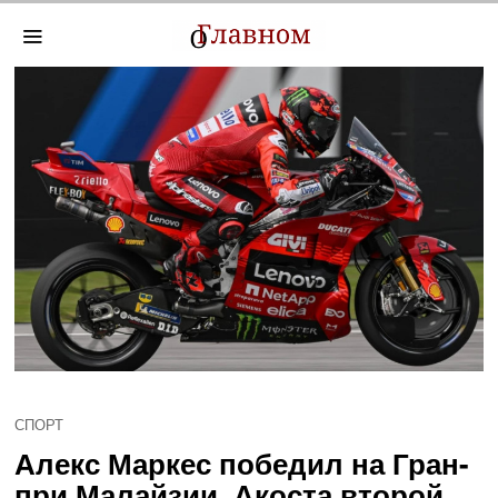
СПОРТ
Алекс Маркес победил на Гран-
при Малайзии, Акоста второй,