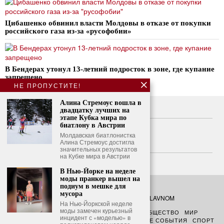
Цибашенко обвинил власти Молдовы в отказе от покупки
российского газа из-за «русофобии»
В Бендерах утонул 13-летний подросток в зоне, где купание
запрещено
НЕ ПРОПУСТИТЕ!
Алина Стремоус вошла в
О нас
двадцатку лучших на
этапе Кубка мира по
биатлону в Австрии
Свяжитесь с нами
Молдавская биатлонистка
Алина Стремоус достигла
Политика конфиденциальности
значительных результатов
на Кубке мира в Австрии
Политика использования файлов cookie
В Нью-Йорке на неделе
моды пранкер вышел на
подиум в мешке для
мусора
©
2026
- Все права защищены. O GLAVNOM
На Нью-Йоркской неделе
моды замечен курьезный
О ГЛАВНОМ
ПОЛИТИКА
ФИНАНСЫ
ОБЩЕСТВО
МИР
инцидент с «моделью» в
АНАЛИТИКА
ПРАВОСУДИЕ
ЧРЕЗВЫЧАЙНЫЕ СОБЫТИЯ
СПОРТ