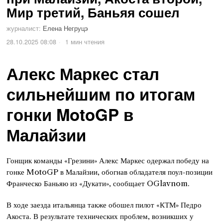
Мир третий, Баньяя сошел
журналист:
Елена Негруцэ
28.10.2025 08:08
1 мин чтения
Алекс Маркес стал
сильнейшим по итогам
гонки MotoGP в
Малайзии
Гонщик команды «Грезини» Алекс Маркес одержал победу на
гонке MotoGP в Малайзии, обогнав обладателя поул-позиции
Франческо Баньяю из «Дукати», сообщает OGlavnom.
В ходе заезда итальянца также обошел пилот «КТМ» Педро
Акоста. В результате технических проблем, возникших у