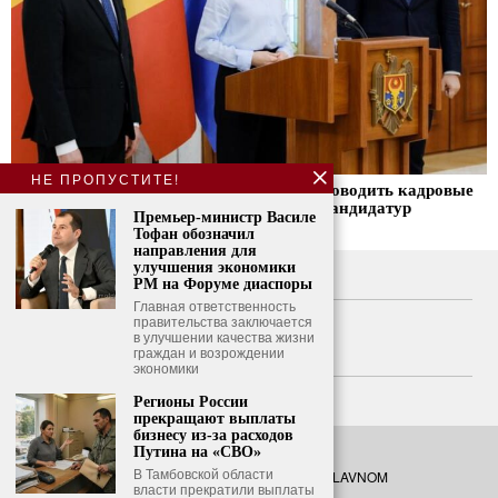
НЕ ПРОПУСТИТЕ!
Маия Санду: Премьер-министр может проводить кадровые
изменения при наличии обоснованных кандидатур
Премьер-министр Василе
Тофан обозначил
направления для
улучшения экономики
О нас
РМ на Форуме диаспоры
Главная ответственность
Свяжитесь с нами
правительства заключается
в улучшении качества жизни
граждан и возрождении
Политика конфиденциальности
экономики
Политика использования файлов cookie
Регионы России
прекращают выплаты
бизнесу из-за расходов
Путина на «СВО»
В Тамбовской области
©
2026
- Все права защищены. O GLAVNOM
власти прекратили выплаты