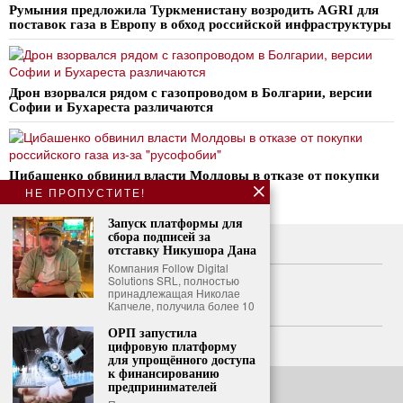
Румыния предложила Туркменистану возродить AGRI для
поставок газа в Европу в обход российской инфраструктуры
Дрон взорвался рядом с газопроводом в Болгарии, версии
Софии и Бухареста различаются
Цибашенко обвинил власти Молдовы в отказе от покупки
российского газа из-за «русофобии»
НЕ ПРОПУСТИТЕ!
Запуск платформы для
сбора подписей за
О нас
отставку Никушора Дана
Компания Follow Digital
Свяжитесь с нами
Solutions SRL, полностью
принадлежащая Николае
Капчеле, получила более 10
Политика конфиденциальности
ОРП запустила
Политика использования файлов cookie
цифровую платформу
для упрощённого доступа
к финансированию
предпринимателей