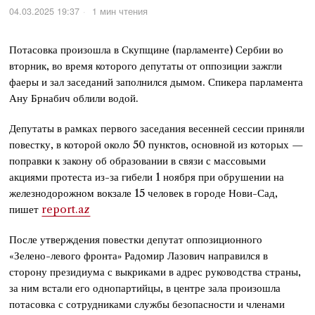
04.03.2025 19:37
1 мин чтения
Потасовка произошла в Скупщине (парламенте) Сербии во
вторник, во время которого депутаты от оппозиции зажгли
фаеры и зал заседаний заполнился дымом. Спикера парламента
Ану Брнабич облили водой.
Депутаты в рамках первого заседания весенней сессии приняли
повестку, в которой около 50 пунктов, основной из которых —
поправки к закону об образовании в связи с массовыми
акциями протеста из-за гибели 1 ноября при обрушении на
железнодорожном вокзале 15 человек в городе Нови-Сад,
пишет
report.az
После утверждения повестки депутат оппозиционного
«Зелено-левого фронта» Радомир Лазович направился в
сторону президиума с выкриками в адрес руководства страны,
за ним встали его однопартийцы, в центре зала произошла
потасовка с сотрудниками службы безопасности и членами