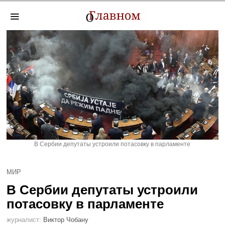
В Сербии депутаты устроили потасовку в парламенте
МИР
В Сербии депутаты устроили
потасовку в парламенте
журналист:
Виктор Чобану