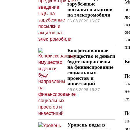
Ми
зарубежные
ос
посылки и акцизов
на электромобили
лю
06.08.2026 16:27
ас
он
за
п
Конфискованные
имущество и деньги
Ко
будут направлены
на финансирование
социальных
По
проектов и
за
инвестиций
05.08.2026 15:37
не
ее
По
зн
Уровень воды в
во