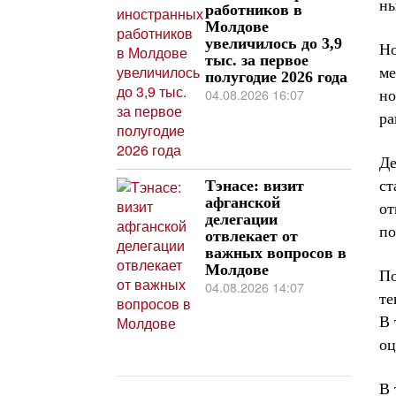
ны
работников в
Молдове
увеличилось до 3,9
Но
тыс. за первое
ме
полугодие 2026 года
04.08.2026 16:07
но
ра
Де
ст
Тэнасе: визит
афганской
от
делегации
по
отвлекает от
важных вопросов в
Молдове
По
04.08.2026 14:07
те
В 
оц
В 