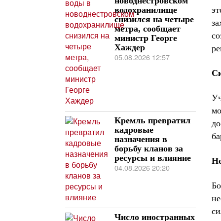
новоднестровском
эт
водохранилище
снизился на четыре
за
метра, сообщает
со
министр Георге
Хаждер
ре
05.08.2026 12:57
Ск
Уч
мо
Кремль превратил
до
кадровые
ба
назначения в
борьбу кланов за
ресурсы и влияние
Но
04.08.2026 20:20
Бо
не
си
Число иностранных