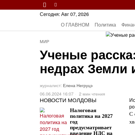
Сегодня:
Авг 07, 2026
О ГЛАВНОМ
Политика
Фина
МИР
Ученые расска
недрах Земли и
журналист:
Елена Негруцэ
06.06.2024 16:07
2 мин чтения
НОВОСТИ МОЛДОВЫ
Ис
po
Налоговая
С 
политика на 2027
хв
год
предусматривает
введение НДС на