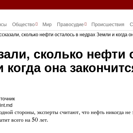
нсы
Общество
Мир
Правосудие
Происшествия
С
зали, сколько нефти 
 когда она закончитс
точник
int.md
одной стороны, эксперты считают, что нефть никогда не з
атит всего на 50 лет.