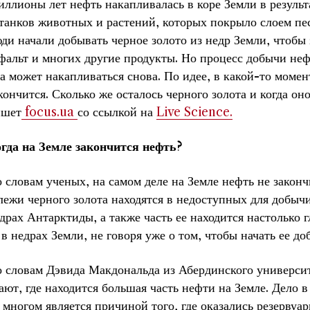
ллионы лет нефть накапливалась в коре Земли в резуль
танков животных и растений, которых покрыло слоем песк
ди начали добывать черное золото из недр Земли, чтобы 
фальт и многих другие продукты. Но процесс добычи неф
а может накапливаться снова. По идее, в какой-то моме
кончится. Сколько же осталось черного золота и когда он
ишет
focus.ua
со ссылкой на
Live Science.
гда на Земле закончится нефть?
 словам ученых, на самом деле на Земле нефть не законч
лежи черного золота находятся в недоступных для добыч
драх Антарктиды, а также часть ее находится настолько г
 в недрах Земли, не говоря уже о том, чтобы начать ее до
 словам Дэвида Макдональда из Абердинского университ
ают, где находится большая часть нефти на Земле. Дело 
 многом является причиной того, где оказались резерву