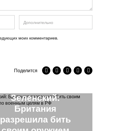
следующих моих комментариев.
Поделится
NEXT STORY
Зеленский:
Британия
разрешила бить
своим оружием