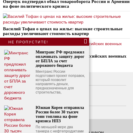
Оверчук подтвердил обвал товарооборота России и Армении
на фоне политического кризиса
Василий Тофан о ценах на жилье: высокие строительные
расходы увеличивают стоимость квартир
НЕ ПРОПУСТИТЕ!
Минтранс РФ предложил
ЕС ввела новые санкции против пяти российских военных
оплачивать защиту дорог
чиновников
от БПЛА за счет
дорожного бюджета
Минтранс России
подготовил проект поправок,
который позволит
О нас
направлять деньги,
предназначенные для
Свяжитесь с нами
строительства,
Политика конфиденциальности
Южная Корея отправила
Политика использования файлов cookie
России более 30 тысяч
тонн топлива на фоне
кризиса НПЗ
По меньшей мере два
танкера с нефтепродуктами
©
2026
- Все права защищены. O GLAVNOM