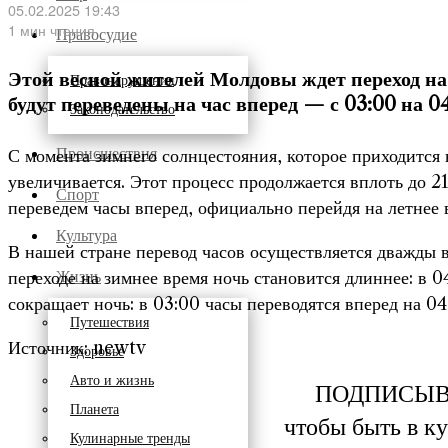
05.02.2025 19:43
1 мин чтения
Правосудие
Этой весной жителей Молдовы ждет переход на л
Правонарушения
будут переведены на час вперед — с 03:00 на 0
Законодательство
Происшествия
С момента зимнего солнцестояния, которое приходится н
увеличивается. Этот процесс продолжается вплоть до 
Спорт
переведем часы вперед, официально перейдя на летнее 
Культура
В нашей стране перевод часов осуществляется дважды в
переходе на зимнее время ночь становится длиннее: в 0
Жизнь
сокращает ночь: в 03:00 часы переводятся вперед на 04
Путешествия
Источник: newtv
Здоровье
Авто и жизнь
ПОДПИСЫВ
Планета
чтобы быть в к
Кулинарные тренды