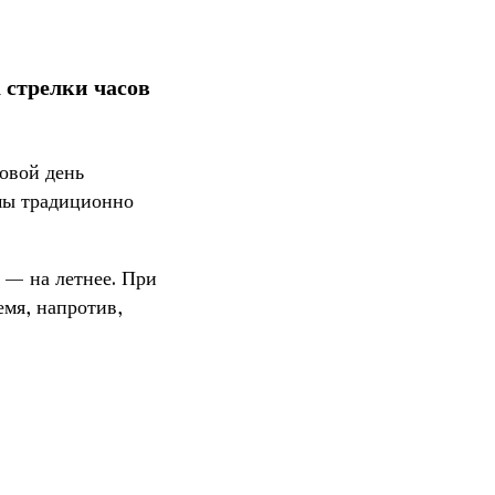
 стрелки часов
товой день
 мы традиционно
а — на летнее. При
емя, напротив,