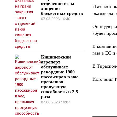
отделений из-за
«Газ, кото
хищения
оказывала 
бюджетных средств
07.08.2026 16:40
Он подчеркн
«будет прос
В компании 
газа в ЕС и
Кишиневский
аэропорт
В Тирасполе
обслуживает
рекордные 1900
пассажиров в час,
Источник: 
превышая
пропускную
способность в 2,5
раза
07.08.2026 16:07