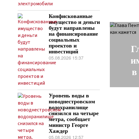
Конфискованные
имущество и деньги
будут направлены
на финансирование
социальных
проектов и
Г
инвестиций
05.08.2026 15:37
и
в
Уровень воды в
новоднестровском
водохранилище
снизился на четыре
метра, сообщает
министр Георге
Хаждер
05.08.2026 12:57