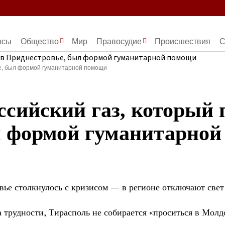
нсы
Общество
Мир
Правосудие
Происшествия
С
ье, был формой гуманитарной помощи
ссийский газ, который 
л формой гуманитарно
ье столкнулось с кризисом — в регионе отключают свет
 трудности, Тирасполь не собирается «проситься в Молдо