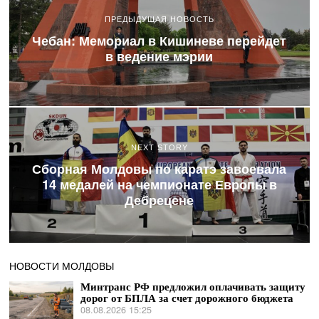
ПРЕДЫДУЩАЯ НОВОСТЬ
Чебан: Мемориал в Кишиневе перейдет
в ведение мэрии
NEXT STORY
Сборная Молдовы по каратэ завоевала
14 медалей на чемпионате Европы в
Дебрецене
НОВОСТИ МОЛДОВЫ
Минтранс РФ предложил оплачивать защиту
дорог от БПЛА за счет дорожного бюджета
08.08.2026 15:25