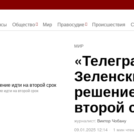
нсы
Общество
Мир
Правосудие
Происшествия
С
МИР
«Телегр
Зеленск
решение
е идти на второй срок
второй 
журналист:
Виктор Чобану
09.01.2025 12:14
1 мин чте