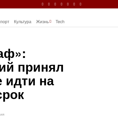
порт
Культура
Жизнь
Tech
аф»:
ий принял
 идти на
срок
ния