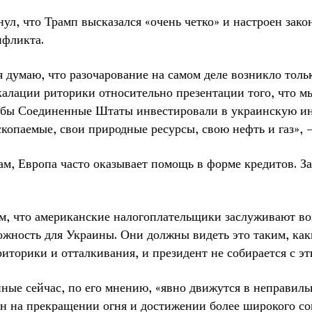
ул, что Трамп высказался «очень четко» и настроен зак
нфликта.
 я думаю, что разочарование на самом деле возникло тол
калации риторики относительно презентации того, что 
обы Соединенные Штаты инвестировали в украинскую ин
копаемые, свои природные ресурсы, свою нефть и газ», 
ам, Европа часто оказывает помощь в форме кредитов. За
.
м, что американские налогоплательщики заслуживают во
жность для Украины. Они должны видеть это таким, как
иторики и отталкивания, и президент не собирается с э
ные сейчас, по его мнению, «явно движутся в неправиль
ен на прекращении огня и достижении более широкого со