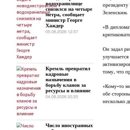
водохранилище
президенту
снизился на четыре
Зеленским.
метра, сообщает
министр Георге
Хаждер
«В дипломат
05.08.2026 12:57
критиковать
Он задал ри
улучшается 
активизиров
Кремль превратил
тому, что п
кадровые
назначения в
борьбу кланов за
«Кому-то м
ресурсы и влияние
обе стороны
04.08.2026 20:20
несколько д
Число иностранных