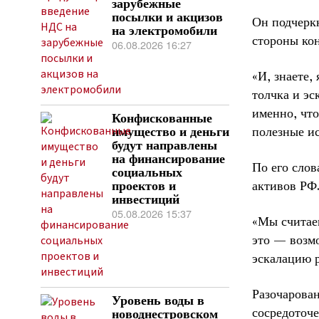
зарубежные
посылки и акцизов
Он подчеркн
на электромобили
стороны ко
06.08.2026 16:27
«И, знаете,
толчка и эс
именно, чт
Конфискованные
полезные ис
имущество и деньги
будут направлены
на финансирование
По его слов
социальных
активов РФ
проектов и
инвестиций
05.08.2026 15:37
«Мы считае
это — возмо
эскалацию р
Разочарован
Уровень воды в
сосредоточ
новоднестровском