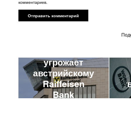
комментариев.
ПРЕДЫДУЩАЯ НОВОСТЬ
Под
Reuters:
Минфин США
угрожает
австрийскому
Raiffeisen
Bank
закрытием
доступа к
доллару
с