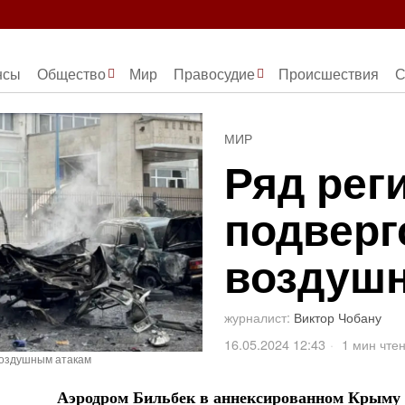
нсы
Общество
Мир
Правосудие
Происшествия
С
МИР
Ряд рег
подверг
воздуш
журналист:
Виктор Чобану
16.05.2024 12:43
1 мин чте
воздушным атакам
Аэродром Бильбек в аннексированном Крыму 