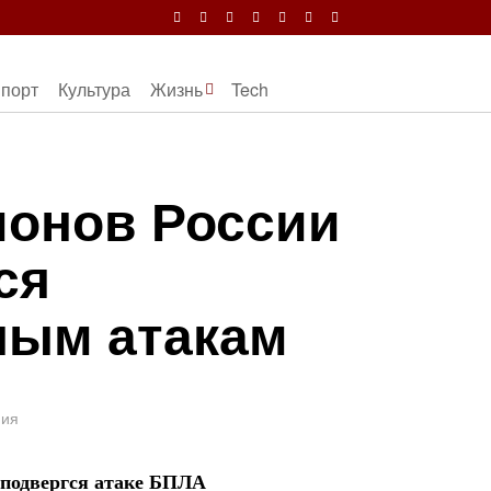
порт
Культура
Жизнь
Tech
ионов России
ся
ным атакам
ния
подвергся атаке БПЛА