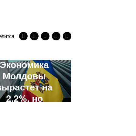
NEXT STORY
елится
Всемирный
банк:
Экономика
Молдовы
вырастет на
2,2%, но
некоторые
риски
охраняются