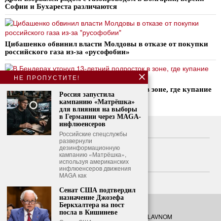
Софии и Бухареста различаются
Цибашенко обвинил власти Молдовы в отказе от покупки
российского газа из-за «русофобии»
НЕ ПРОПУСТИТЕ!
В Бендерах утонул 13-летний подросток в зоне, где купание
Россия запустила
запрещено
кампанию «Матрёшка»
для влияния на выборы
в Германии через MAGA-
инфлюенсеров
О нас
Российские спецслужбы
развернули
Свяжитесь с нами
дезинформационную
кампанию «Матрёшка»,
используя американских
Политика конфиденциальности
инфлюенсеров движения
MAGA как
Политика использования файлов cookie
Сенат США подтвердил
назначение Джозефа
Беркхалтера на пост
посла в Кишиневе
©
2026
- Все права защищены. O GLAVNOM