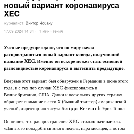
новый вариант коронавируса
XEC
журналист:
Виктор Чобану
17.09.2024 14:34
1 мин чтения
Ученые предупреждают, что по миру начал
распространяться новый вариант ковида, получивший
название XEC. Именно он вскоре может стать основной
разновидностью коронавируса и вытеснить предыдущие.
Впервые этот вариант был обнаружен в Германии в июне этого
года, и с тех пор случаи XEC фиксировались в
Великобритании, США, Дании и нескольких других странах,
обращает внимание в сети Х (бывший твиттер) американский
ученый, директор института Scripps Research Эрик Топол.
Он пишет, что распространение XEC «только начинается».
«Для этого понадобится много недель, пара месяцев, а потом