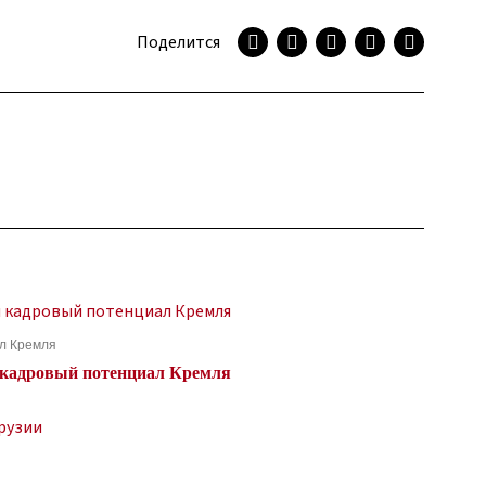
Поделится
ал Кремля
я кадровый потенциал Кремля