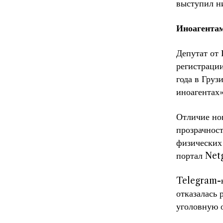
выступил н
Иноагентам
Депутат от 
регистраци
года в Груз
иноагентах»
Отличие нов
прозрачност
физических 
портал Netg
Telegram-ка
отказалась 
уголовную о