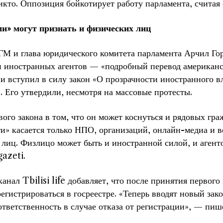
икто. Оппозиция бойкотирует работу парламента, счита
и» могут признать и физических лиц
ГМ и глава юридического комитета парламента Арчил Гор
и иностранных агентов — «подробный перевод американск
ии вступил в силу закон «О прозрачности иностранного 
. Его утвердили, несмотря на массовые протесты.
ого закона в том, что он может коснуться и рядовых гра
и» касается только НПО, организаций, онлайн-медиа и в
лиц. Физлицо может быть и иностранной силой, и агент
azeti.
нал Tbilisi life добавляет, что после принятия первого
регистрироваться в госреестре. «Теперь вводят новый за
тветственность в случае отказа от регистрации», — пиш