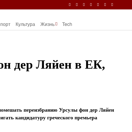
порт
Культура
Жизнь
Tech
он дер Ляйен в ЕК,
помешать переизбранию Урсулы фон дер Ляйен
вигать кандидатуру греческого премьера