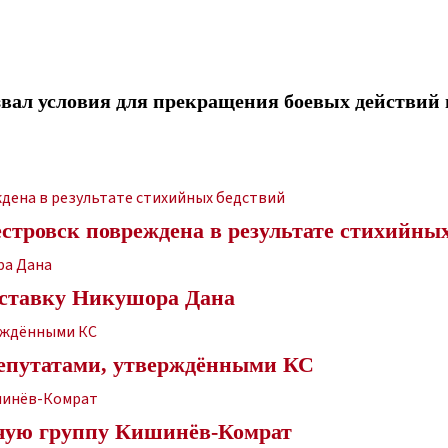
вал условия для прекращения боевых действий 
стровск повреждена в результате стихийны
тставку Никушора Дана
епутатами, утверждёнными КС
бочую группу Кишинёв-Комрат