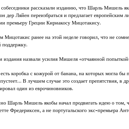
собеседники рассказали изданию, что Шарль Мишель як
он дер Ляйен переизбраться и предлагает европейским л
ии премьеру Греции Кириакосу Мицотакису.
м Мицотакис ранее на этой неделе говорил, что не сомн
й поддержку.
и издания назвали усилия Мишеля «отчаянной попыткой
сть коробка с кожурой от банана, на которых могла бы 
пустеет… В лучшем случае это создает препятствия, в др
ировал один из еврочиновников.
но Шарль Мишель якобы начал продвигать идею о том, чт
тте Фредериксен, а не португальского экс-премьера Ан
.