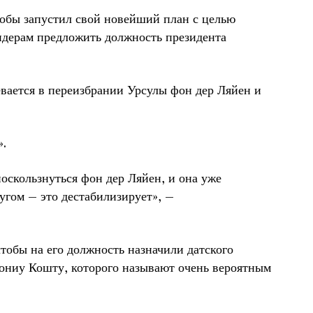
обы запустил свой новейший план с целью
идерам предложить должность президента
евается в переизбрании Урсулы фон дер Ляйен и
».
поскользнуться фон дер Ляйен, и она уже
угом – это дестабилизирует», –
обы на его должность назначили датского
тониу Кошту, которого называют очень вероятным