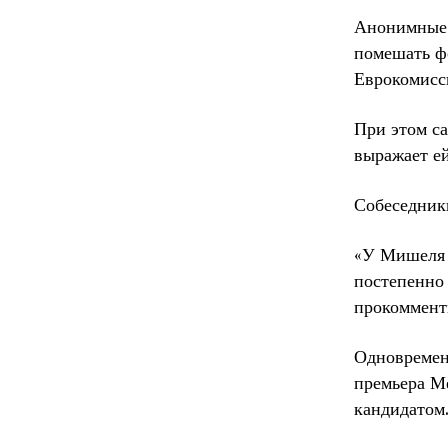
Анонимные 
помешать ф
Еврокомисс
При этом са
выражает е
Собеседник
«У Мишеля е
постепенно 
прокоммент
Одновремен
премьера Ме
кандидатом