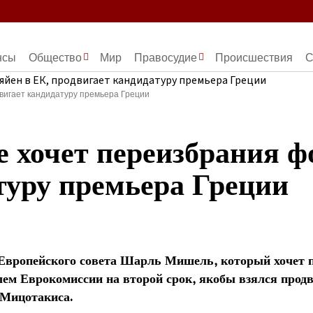
нсы
Общество
Мир
Правосудие
Происшествия
С
вигает кандидатуру премьера Греции
 хочет переизбрания ф
туру премьера Греции
Европейского совета Шарль Мишель, который хочет 
лем Еврокомиссии на второй срок, якобы взялся прод
 Мицотакиса.