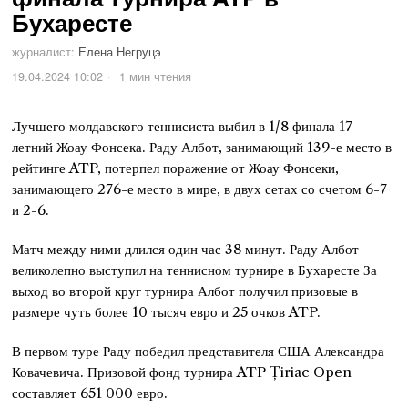
Бухаресте
журналист:
Елена Негруцэ
19.04.2024 10:02
1 мин чтения
Лучшего молдавского теннисиста выбил в 1/8 финала 17-
летний Жоау Фонсека. Раду Албот, занимающий 139-е место в
рейтинге ATP, потерпел поражение от Жоау Фонсеки,
занимающего 276-е место в мире, в двух сетах со счетом 6-7
и 2-6.
Матч между ними длился один час 38 минут. Раду Албот
великолепно выступил на теннисном турнире в Бухаресте За
выход во второй круг турнира Албот получил призовые в
размере чуть более 10 тысяч евро и 25 очков ATP.
В первом туре Раду победил представителя США Александра
Ковачевича. Призовой фонд турнира ATP Țiriac Open
составляет 651 000 евро.