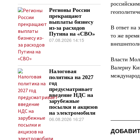
российским
Регионы России
геополитич
прекращают
выплаты бизнесу
В ответ на
из-за расходов
Путина на «СВО»
то же время
07.08.2026 14:15
внешнеполи
Власти Мол
Валериу Кив
Налоговая
международ
политика на 2027
год
предусматривает
введение НДС на
зарубежные
посылки и акцизов
на электромобили
06.08.2026 16:27
ДОБАВИТ