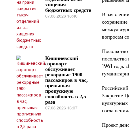
решением м
хищения
бюджетных средств
В заявлении
07.08.2026 16:40
сохранение 
межкультур
вопросам со
Посольство 
Кишиневский
посольства
аэропорт
1961 года.
обслуживает
гуманитарны
рекордные 1900
пассажиров в час,
превышая
Российский
пропускную
Закрытие Ц
способность в 2,5
раза
культурных 
07.08.2026 16:07
соглашения.
Проект ден