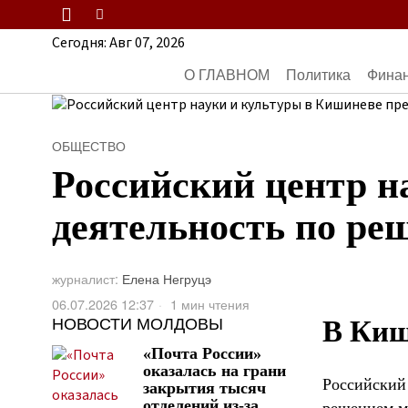
Сегодня:
Авг 07, 2026
О ГЛАВНОМ
Политика
Фина
ОБЩЕСТВО
Российский центр н
деятельность по р
журналист:
Елена Негруцэ
06.07.2026 12:37
1 мин чтения
НОВОСТИ МОЛДОВЫ
В Киш
«Почта России»
оказалась на грани
Российский 
закрытия тысяч
отделений из-за