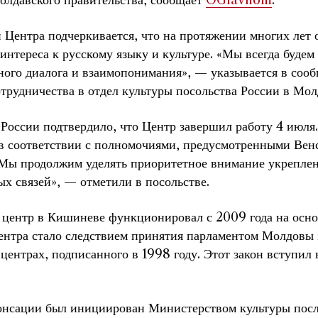
олдавского правительства, сообщает
OGlavnom
.
 Центра подчеркивается, что на протяжении многих лет 
интереса к русскому языку и культуре. «Мы всегда будем
ного диалога и взаимопонимания», — указывается в соо
трудничества в отдел культуры посольства России в Мол
России подтвердило, что Центр завершил работу 4 июля.
 в соответствии с полномочиями, предусмотренными Вен
 «Мы продолжим уделять приоритетное внимание укрепл
х связей», — отметили в посольстве.
 центр в Кишиневе функционировал с 2009 года на осн
ентра стало следствием принятия парламентом Молдовы з
центрах, подписанного в 1998 году. Этот закон вступил 
онсации был инициирован Министерством культуры пос