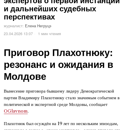
экспертов о первой инстанции
и дальнейших судебных
перспективах
журналист:
Елена Негруцэ
23.04.2026 13:07
1 мин чтения
Приговор Плахотнюку:
резонанс и ожидания в
Молдове
Вынесение приговора бывшему лидеру Демократической
партии Владимиру Плахотнюку стало значимым событием в
политической и экспертной среде Молдовы, сообщает
OGlavnom
.
Плахотнюк был осуждён на 19 лет по нескольким эпизодам,