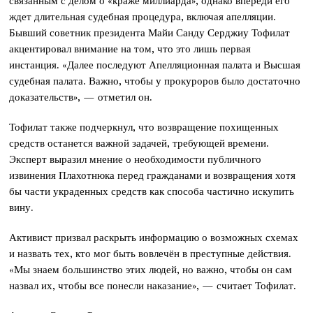
связанным с делом о «краже миллиарда», однако впереди его
ждет длительная судебная процедура, включая апелляции.
Бывший советник президента Майи Санду Серджиу Тофилат
акцентировал внимание на том, что это лишь первая
инстанция. «Далее последуют Апелляционная палата и Высшая
судебная палата. Важно, чтобы у прокуроров было достаточно
доказательств», — отметил он.
Тофилат также подчеркнул, что возвращение похищенных
средств останется важной задачей, требующей времени.
Эксперт выразил мнение о необходимости публичного
извинения Плахотнюка перед гражданами и возвращения хотя
бы части украденных средств как способа частично искупить
вину.
Активист призвал раскрыть информацию о возможных схемах
и назвать тех, кто мог быть вовлечён в преступные действия.
«Мы знаем большинство этих людей, но важно, чтобы он сам
назвал их, чтобы все понесли наказание», — считает Тофилат.