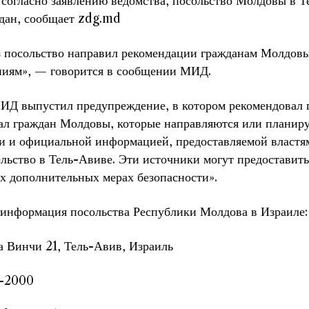
 согласно заявлению ведомства, посольство Молдовы в Т
дан, сообщает zdg.md
 посольство направил рекомендации гражданам Молдовы
ниям», — говорится в сообщении МИД.
МИД выпустил предупреждение, в котором рекомендовал 
л граждан Молдовы, которые направляются или планирую
ми и официальной информацией, предоставляемой власт
ельство в Тель-Авиве. Эти источники могут предостави
х дополнительных мерах безопасности».
 информация посольства Республики Молдова в Израиле:
а Винчи 21, Тель-Авив, Израиль
3-2000