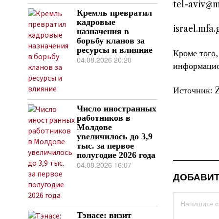
tel-aviv@m
Кремль превратил
кадровые
israel.mfa
назначения в
борьбу кланов за
ресурсы и влияние
Кроме того
04.08.2026 20:20
информацио
Источник: 
Число иностранных
работников в
Молдове
увеличилось до 3,9
тыс. за первое
полугодие 2026 года
04.08.2026 16:07
ДОБАВИТ
Тэнасе: визит