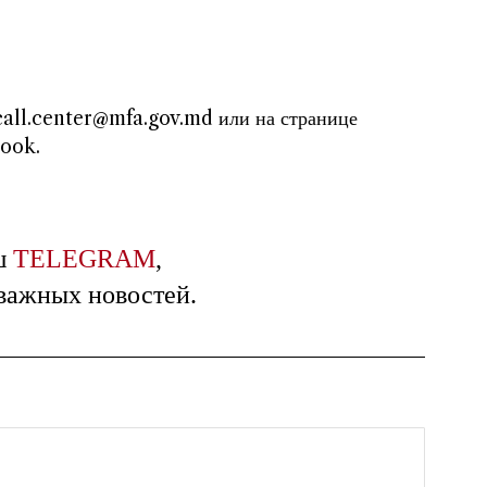
 call.center@mfa.gov.md или на странице
book.
ш
TELEGRAM
,
 важных новостей.