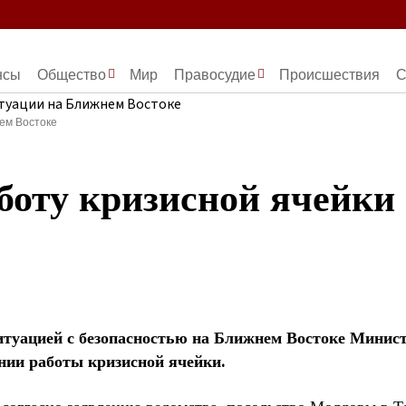
нсы
Общество
Мир
Правосудие
Происшествия
С
ем Востоке
оту кризисной ячейки и
ситуацией с безопасностью на Ближнем Востоке Минис
нии работы кризисной ячейки.