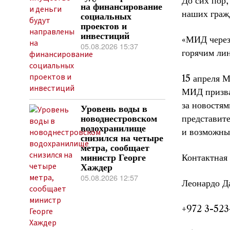
До сих пор,
на финансирование
наших граж
социальных
проектов и
инвестиций
«МИД через
05.08.2026 15:37
горячим ли
15 апреля 
МИД призва
за новостя
Уровень воды в
представит
новоднестровском
водохранилище
и возможны
снизился на четыре
метра, сообщает
Контактная
министр Георге
Хаждер
05.08.2026 12:57
Леонардо Д
+972 3-52