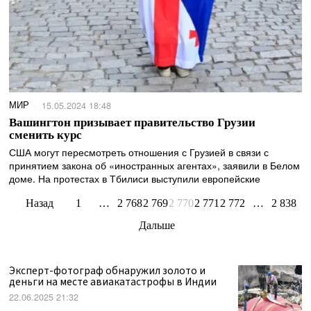
МИР
15.05.2024 18:48
Вашингтон призывает правительство Грузии
сменить курс
США могут пересмотреть отношения с Грузией в связи с
принятием закона об «иностранных агентах», заявили в Белом
доме. На протестах в Тбилиси выступили европейские
Назад
1
…
2 768
2 769
2 770
2 771
2 772
…
2 838
Дальше
Эксперт-фотограф обнаружил золото и
деньги на месте авиакатастрофы в Индии
22.06.2025 21:32