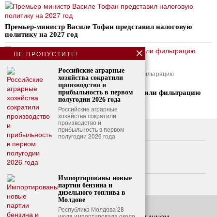
Премьер-министр Василе Тофан представил налоговую
политику на 2027 год
НЕ ПРОПУСТИТЕ!
Российские аграрные
Власти России по указанию Путина усилили фильтрацию
хозяйства сократили
мобильного интернета
производство и
Власти России по указанию Путина усилили фильтрацию
прибыльность в первом
мобильного интернета
полугодии 2026 года
Российские аграрные
хозяйства сократили
производство и
прибыльность в первом
О нас
полугодии 2026 года
Свяжитесь с нами
Политика конфиденциальности
Импортированы новые
Политика использования файлов cookie
партии бензина и
дизельного топлива в
Молдове
Республика Молдова 28
июля импортировала около