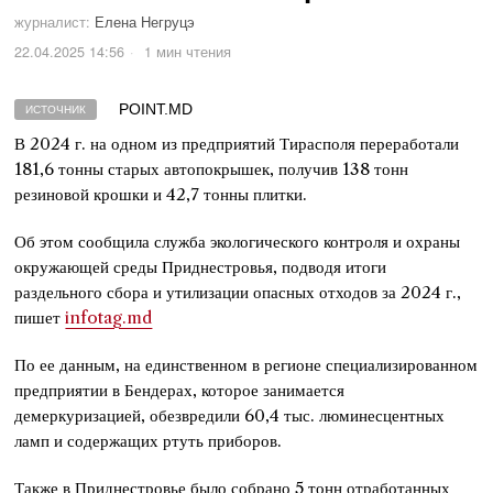
журналист:
Елена Негруцэ
22.04.2025 14:56
1 мин чтения
POINT.MD
ИСТОЧНИК
В 2024 г. на одном из предприятий Тирасполя переработали
181,6 тонны старых автопокрышек, получив 138 тонн
резиновой крошки и 42,7 тонны плитки.
Об этом сообщила служба экологического контроля и охраны
окружающей среды Приднестровья, подводя итоги
раздельного сбора и утилизации опасных отходов за 2024 г.,
пишет
infotag.md
По ее данным, на единственном в регионе специализированном
предприятии в Бендерах, которое занимается
демеркуризацией, обезвредили 60,4 тыс. люминесцентных
ламп и содержащих ртуть приборов.
Также в Приднестровье было собрано 5 тонн отработанных