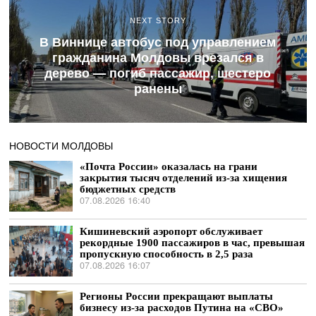
NEXT STORY
В Виннице автобус под управлением
гражданина Молдовы врезался в
дерево — погиб пассажир, шестеро
ранены
НОВОСТИ МОЛДОВЫ
«Почта России» оказалась на грани
закрытия тысяч отделений из-за хищения
бюджетных средств
07.08.2026 16:40
Кишиневский аэропорт обслуживает
рекордные 1900 пассажиров в час, превышая
пропускную способность в 2,5 раза
07.08.2026 16:07
Регионы России прекращают выплаты
бизнесу из-за расходов Путина на «СВО»