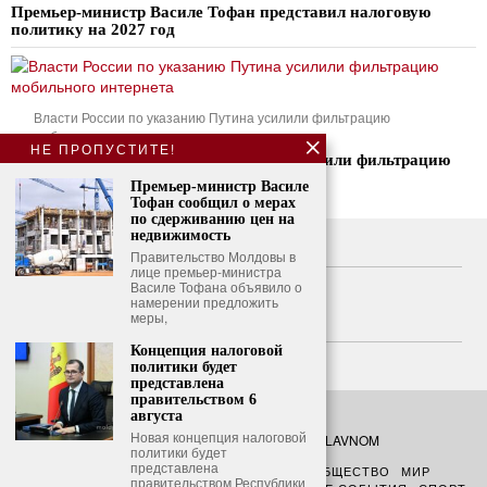
Премьер-министр Василе Тофан представил налоговую
политику на 2027 год
Власти России по указанию Путина усилили фильтрацию
мобильного интернета
НЕ ПРОПУСТИТЕ!
Власти России по указанию Путина усилили фильтрацию
мобильного интернета
Премьер-министр Василе
Тофан сообщил о мерах
по сдерживанию цен на
недвижимость
О нас
Правительство Молдовы в
лице премьер-министра
Свяжитесь с нами
Василе Тофана объявило о
намерении предложить
меры,
Политика конфиденциальности
Концепция налоговой
Политика использования файлов cookie
политики будет
представлена
правительством 6
августа
Новая концепция налоговой
©
2026
- Все права защищены. O GLAVNOM
политики будет
представлена
О ГЛАВНОМ
ПОЛИТИКА
ФИНАНСЫ
ОБЩЕСТВО
МИР
правительством Республики