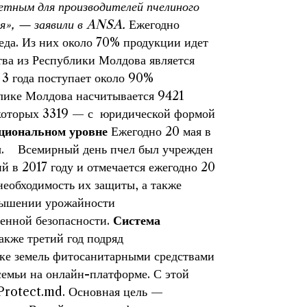
етным для производителей пчелиного
ия», — заявили в ANSA.
Ежегодно
еда. Из них около 70% продукции идет
ва из Республики Молдова является
 3 года поступает около 90%
ублике Молдова насчитывается 9421
 которых 3319 — с юридической формой
ациональном уровне
Ежегодно 20 мая в
ы. Всемирный день пчел был учрежден
 в 2017 году и отмечается ежегодно 20
необходимость их защиты, а также
вышении урожайности
венной безопасности.
Система
акже третий год подряд
тке земель фитосанитарными средствами
семьи на онлайн-платформе. С этой
eProtect.md. Основная цель —