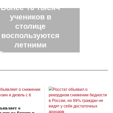
Более 10 тысяч
учеников в
столице
воспользуются
летними
бразовательными
программами
ъявляет о
 цен на бензин и