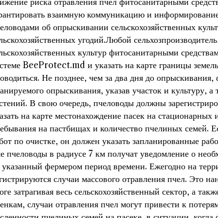
ижение риска отравления пчел фитосанитарными средств
рантировать взаимную коммуникацию и информирование
еловодами об опрыскивании сельскохозяйственных культ
льскохозяйственных угодий.Любой сельхозпроизводител
льскохозяйственных культур фитосанитарными средствам
стеме BeeProtect.md и указать на карте границы земель
оводиться. Не позднее, чем за два дня до опрыскивания
анируемого опрыскивания, указав участок и культуру, а
стений. В свою очередь, пчеловоды должны зарегистрир
азать на карте местонахождение пасек на стационарных 
ебывания на пастбищах и количество пчелиных семей. 
бот по очистке, он должен указать запланированные рабо
е пчеловоды в радиусе 7 км получат уведомление о необ
 указанный фермером период времени. Ежегодно на тер
гистрируются случаи массового отравления пчел. Это на
оге затрагивая весь сельскохозяйственный сектор, а так
енкам, случаи отравления пчел могут привести к потерям
сленности пчелиных семей на пасеке, в ситуации, когда