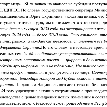
спорт меда. 80% заявок на авансовые субсидии поступа
ЛДПРЕС. По словам государственного секретаря Минист
омышленности Юрие Скрипника, «когда мы видим, что 8
ступают от пчеловодов, мы понимаем, что этот сектор д
рвые десять месяцев 2023 года мы экспортировали всего
сяцев 2024 года — более 3100 тонн. Это означает, что
ешних рынках, а молдавские пчеловоды становятся все 
дчеркивает Скрипник.
По его словам, в настоящее время 
елиных семей.
«Мы собираемся усовершенствовать пла
лектронным паспортом» пасеки — цифровым документо
обходимую информацию о каждом улье. Мы также хотим
нный продукт питания, и употребляли его чаще. Поэтом
ограммой, благодаря которой мед будет включен в шко
рипник.
По данным Национального агентства по безопас
24 году учреждение активно сотрудничало с производите
еловодства с целью внедрения новых изменений в соотв
конодательством.
«Пчеловодческое производство в Респу