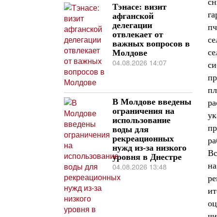
сн
Тэнасе: визит
га
афганской
делегации
пч
отвлекает от
се
важных вопросов в
се
Молдове
04.08.2026 14:07
си
пр
пл
В Молдове введены
ра
ограничения на
ук
использование
пр
воды для
рекреационных
ра
нужд из-за низкого
Вс
уровня в Днестре
на
04.08.2026 13:48
ре
ит
оц
чи