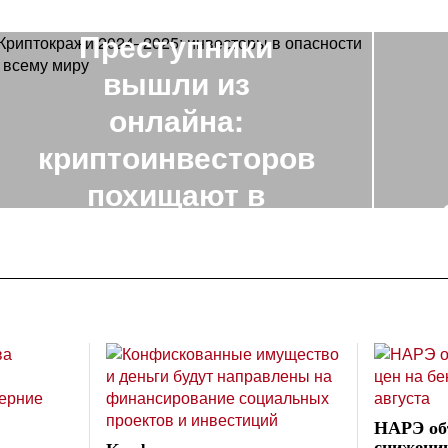
Преступники
вышли из
онлайна:
криптоинвесторов
похищают в
о
реальной жизни
НАРЭ об
снижении