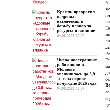
Не
ме
Кремль превратил
пч
кадровые
назначения в
на
борьбу кланов за
Ев
ресурсы и влияние
мо
04.08.2026 20:20
ли
де
Ре
Ге
Число иностранных
работников в
ма
Молдове
др
увеличилось до 3,9
тыс. за первое
се
полугодие 2026 года
Be
04.08.2026 16:07
се
и 
це