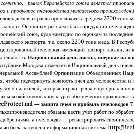
сомненно, рынок Европейского союза является приорит
да и продуктов пчеловодства молдавского происхожден
еловодческая отрасль производит в среднем 3700 тонн м
 экспорт. Основным рынком сбыта продукции пчеловодст
ропейский союз, куда ежегодно по оценкам за последние
лдавского экспорта, т.е. около 2200 тонн меда. В Респ
цензированный пчеловод, имеющий паспорт пасеки, из
ятельности.
Национальный день пчелы, впервые на н
спублике Молдова отмечается Национальный день пчел
неральной Ассамблеей Организации Объединенных Наций
я, чтобы подчеркнуть важность пчел для человечества и 
угих опылителей, которые играют решающую роль в по
льскохозяйственных культур и обеспечении продовольст
eProtect.md — защита пчел и прибыль пчеловодов
Т
льхозпроизводители обязаны вести учет работ по обрабо
удобрениями, а пчеловоды — регистрировать свои пчело
лью была запущена информационная система http://Be