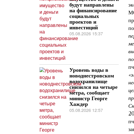
эк
будут направлены
на финансирование
МО
социальных
пр
проектов и
инвестиций
по
05.08.2026 15:37
пе
ме
вн
по
пч
Уровень воды в
«э
новоднестровском
водохранилище
не
снизился на четыре
це
метра, сообщает
пр
министр Георге
Хаждер
Ск
05.08.2026 12:57
20
пч
за