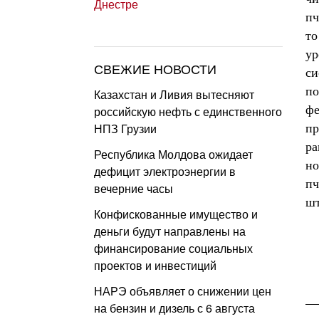
пч
то
ур
СВЕЖИЕ НОВОСТИ
си
по
Казахстан и Ливия вытесняют
фе
российскую нефть с единственного
НПЗ Грузии
пр
ра
Республика Молдова ожидает
но
дефицит электроэнергии в
пч
вечерние часы
ш
Конфискованные имущество и
деньги будут направлены на
финансирование социальных
проектов и инвестиций
НАРЭ объявляет о снижении цен
на бензин и дизель с 6 августа