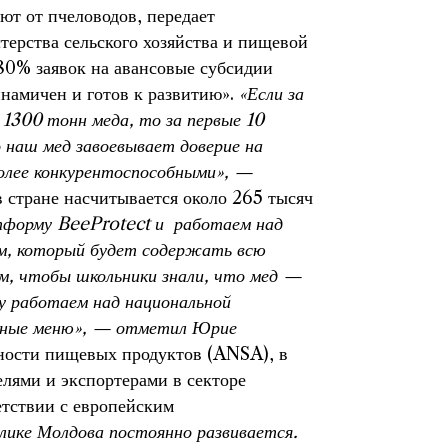
ют от пчеловодов, передает
ерства сельского хозяйства и пищевой
0% заявок на авансовые субсидии
инамичен и готов к развитию».
«Если за
 1300 тонн меда, то за первые 10
 наш мед завоевывает доверие на
более конкурентоспособными», —
в стране насчитывается около 265 тысяч
тформу BeeProtect и работаем над
м, который будет содержать всю
, чтобы школьники знали, что мед —
у работаем над национальной
льные меню», — отметил Юрие
ности пищевых продуктов (ANSA), в
лями и экспортерами в секторе
етствии с европейским
блике Молдова постоянно развивается.