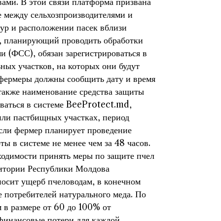
ами. В этой связи платформа призвана
 между сельхозпроизводителями и
ур и расположении пасек вблизи
ь, планирующий проводить обработки
и (ФСС), обязан зарегистрироваться в
ных участков, на которых они будут
, фермеры должны сообщить дату и время
 также наименование средства защиты
оваться в системе BeeProtect.md,
или пастбищных участках, период
Если фермер планирует проведение
ты в системе не менее чем за 48 часов.
ходимости принять меры по защите пчел
ритории Республики Молдова
носит ущерб пчеловодам, в конечном
же потребителей натурального меда. По
 в размере от 60 до 100% от
 финансовые потери для каждой