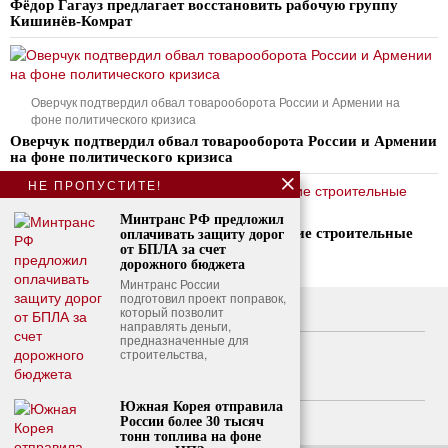
Фёдор Гагауз предлагает восстановить рабочую группу
Кишинёв-Комрат
Оверчук подтвердил обвал товарооборота России и Армении на
фоне политического кризиса
Оверчук подтвердил обвал товарооборота России и Армении
на фоне политического кризиса
НЕ ПРОПУСТИТЕ!
Минтранс РФ предложил
Василий Тофан о ценах на жилье: высокие строительные
оплачивать защиту дорог
расходы увеличивают стоимость квартир
от БПЛА за счет
дорожного бюджета
Минтранс России
подготовил проект поправок,
который позволит
О нас
направлять деньги,
предназначенные для
Свяжитесь с нами
строительства,
Политика конфиденциальности
Южная Корея отправила
Политика использования файлов cookie
России более 30 тысяч
тонн топлива на фоне