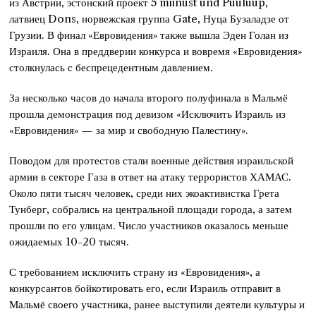
из Австрии, эстонский проект 5 miinust und Puuluup,
латвиец Dons, норвежская группа Gate, Нуца Бузаладзе от
Грузии. В финал «Евровидения» также вышла Эден Голан из
Израиля. Она в преддверии конкурса и вовремя «Евровидения»
столкнулась с беспрецедентным давлением.
За несколько часов до начала второго полуфинала в Мальмё
прошла демонстрация под девизом «Исключить Израиль из
«Евровидения» — за мир и свободную Палестину».
Поводом для протестов стали военные действия израильской
армии в секторе Газа в ответ на атаку террористов ХАМАС.
Около пяти тысяч человек, среди них экоактивистка Грета
Тунберг, собрались на центральной площади города, а затем
прошли по его улицам. Число участников оказалось меньше
ожидаемых 10-20 тысяч.
С требованием исключить страну из «Евровидения», а
конкурсантов бойкотировать его, если Израиль отправит в
Мальмё своего участника, ранее выступили деятели культуры и