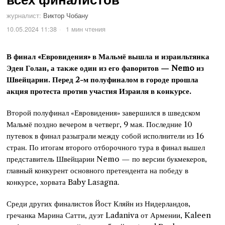
журналист:
Виктор Чобану
10.05.2024 11:38
1 мин чтения
В финал «Евровидения» в Мальмё вышла и израильтянка
Эден Голан, а также один из его фаворитов — Nemo из
Швейцарии. Перед 2-м полуфиналом в городе прошла
акция протеста против участия Израиля в конкурсе.
Второй полуфинал «Евровидения» завершился в шведском
Мальмё поздно вечером в четверг, 9 мая. Последние 10
путевок в финал разыграли между собой исполнители из 16
стран. По итогам второго отборочного тура в финал вышел
представитель Швейцарии Nemo — по версии букмекеров,
главный конкурент основного претендента на победу в
конкурсе, хорвата Baby Lasagna.
Среди других финалистов Йост Кляйн из Нидерландов,
гречанка Марина Сатти, дуэт Ladaniva от Армении, Kaleen