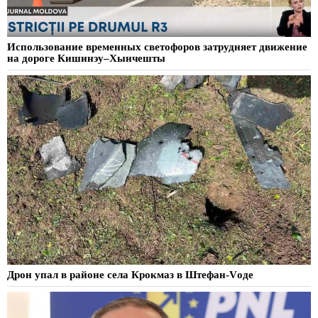
Использование временных светофоров затрудняет движение
на дороге Кишинэу–Хынчешты
Дрон упал в районе села Крокмаз в Штефан-Vоде