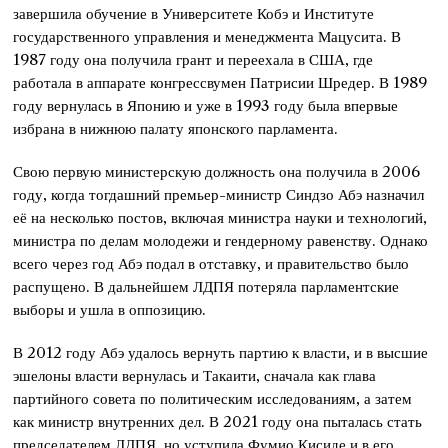
завершила обучение в Университете Кобэ и Институте
государственного управления и менеджмента Мацусита. В
1987 году она получила грант и переехала в США, где
работала в аппарате конгрессвумен Патрисии Шредер. В 1989
году вернулась в Японию и уже в 1993 году была впервые
избрана в нижнюю палату японского парламента.
Свою первую министерскую должность она получила в 2006
году, когда тогдашний премьер-министр Синдзо Абэ назначил
её на несколько постов, включая министра науки и технологий,
министра по делам молодежи и гендерному равенству. Однако
всего через год Абэ подал в отставку, и правительство было
распущено. В дальнейшем ЛДПЯ потеряла парламентские
выборы и ушла в оппозицию.
В 2012 году Абэ удалось вернуть партию к власти, и в высшие
эшелоны власти вернулась и Такаити, сначала как глава
партийного совета по политическим исследованиям, а затем
как министр внутренних дел. В 2021 году она пыталась стать
председателем ЛДПЯ, но уступила Фумио Кисиде и в его