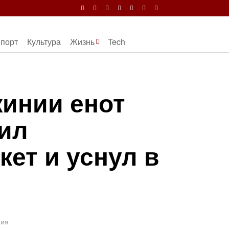
порт
Культура
Жизнь
Tech
инии енот
ил
кет и уснул в
ния