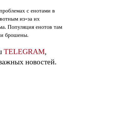
проблемах с енотами в
вотным из-за их
ма. Популяция енотов там
ли брошены.
ш
TELEGRAM
,
 важных новостей.