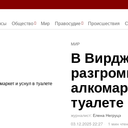
нсы
Общество
Мир
Правосудие
Происшествия
С
МИР
В Вирдж
разгром
алкомар
туалете
журналист:
Елена Негруцэ
03.12.2025 22:27
1 мин чте