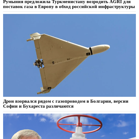
Румыния предложила Туркменистану возродить AGRI для
поставок газа в Европу в обход российской инфраструктуры
Дрон взорвался рядом с газопроводом в Болгарии, версии
Софии и Бухареста различаются