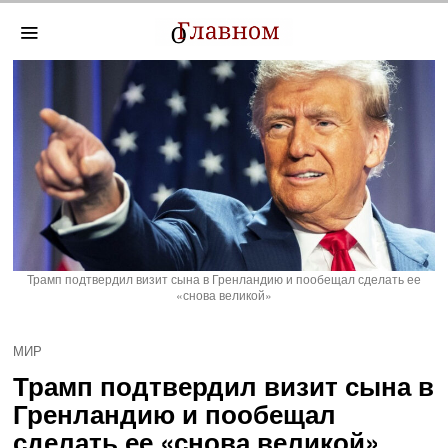
Трамп подтвердил визит сына в Гренландию и пообещал сделать ее
«снова великой»
МИР
Трамп подтвердил визит сына в
Гренландию и пообещал
сделать ее «снова великой»