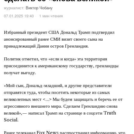
журналист:
Виктор Чобану
07.01.2025 19:40
1 мин чтения
Избранный президент США Дональд Трамп подтвердил
анонсированный ранее СМИ визит своего сына на
принадлежащий Дании остров Гренландия.
Политик отметил, что «если и когда» эта территория
присоединится к американскому государству, гренландцы
получат выгоду.
«Мой сын, Дональд-младший, и другие представители
отправятся туда, чтобы посетить некоторые из самых
великолепных мест <…> Мы будем защищать и беречь ее от
агрессивного внешнего мира. Сделаем Гренландию снова
великой»,— написал Трамп на странице в соцсети Truth
Social.
Ранее телеканал Fox News распространил информацию, что