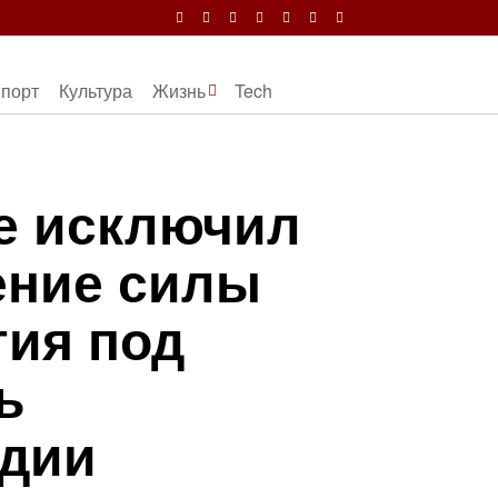
порт
Культура
Жизнь
Tech
е исключил
ение силы
тия под
ь
ндии