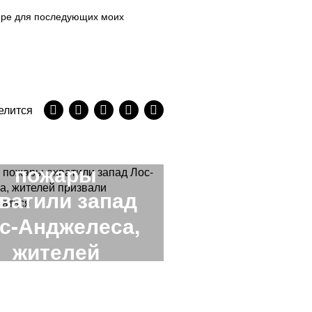
зере для последующих моих
елится
NEXT STORY
Лесные
пожары
ватили запад
с-Анджелеса,
жителей
призвали
акуироваться