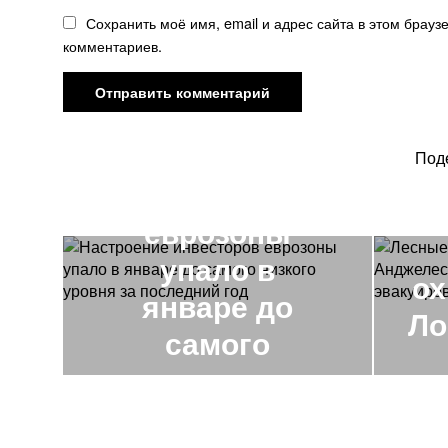
Сохранить моё имя, email и адрес сайта в этом брау
комментариев.
ПРЕДЫДУЩАЯ НОВОСТЬ
Настроение
Под
инвесторов
еврозоны
упало в
ох
январе до
Ло
самого
низкого
уровня за
эв