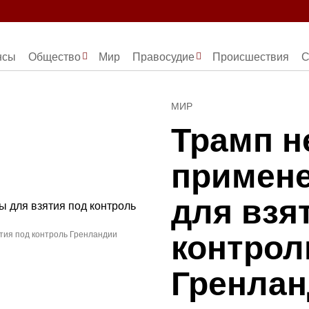
нсы
Общество
Мир
Правосудие
Происшествия
С
МИР
Трамп н
примен
для взя
контрол
тия под контроль Гренландии
Гренла