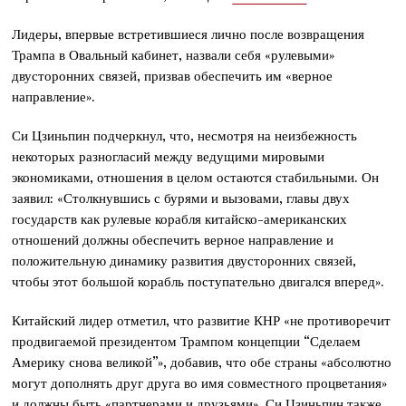
Лидеры, впервые встретившиеся лично после возвращения
Трампа в Овальный кабинет, назвали себя «рулевыми»
двусторонних связей, призвав обеспечить им «верное
направление».
Си Цзиньпин подчеркнул, что, несмотря на неизбежность
некоторых разногласий между ведущими мировыми
экономиками, отношения в целом остаются стабильными. Он
заявил: «Столкнувшись с бурями и вызовами, главы двух
государств как рулевые корабля китайско-американских
отношений должны обеспечить верное направление и
положительную динамику развития двусторонних связей,
чтобы этот большой корабль поступательно двигался вперед».
Китайский лидер отметил, что развитие КНР «не противоречит
продвигаемой президентом Трампом концепции “Сделаем
Америку снова великой”», добавив, что обе страны «абсолютно
могут дополнять друг друга во имя совместного процветания»
и должны быть «партнерами и друзьями». Си Цзиньпин также