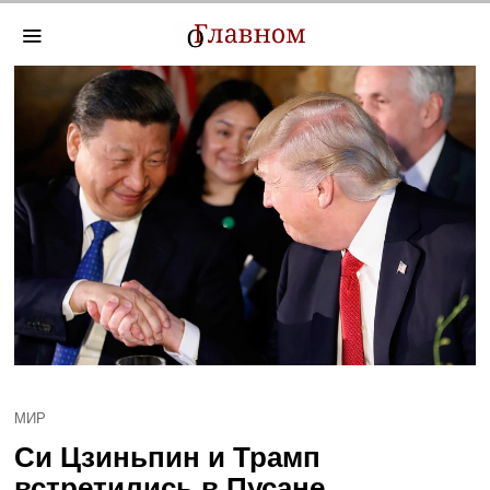
МИР
Си Цзиньпин и Трамп
встретились в Пусане,