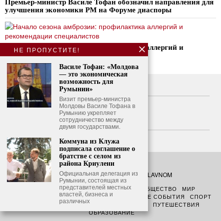
Премьер-министр Василе Тофан обозначил направления для
улучшения экономики РМ на Форуме диаспоры
Начало сезона амброзии: профилактика аллергий и
НЕ ПРОПУСТИТЕ!
рекомендации специалистов
Василе Тофан: «Молдова
— это экономическая
возможность для
О нас
Румынии»
Визит премьер-министра
Свяжитесь с нами
Молдовы Василе Тофана в
Румынию укрепляет
сотрудничество между
Политика конфиденциальности
двумя государствами.
Политика использования файлов cookie
Коммуна из Клужа
подписала соглашение о
братстве с селом из
района Криулени
Официальная делегация из
©
2026
- Все права защищены. O GLAVNOM
Румынии, состоящая из
представителей местных
О ГЛАВНОМ
ПОЛИТИКА
ФИНАНСЫ
ОБЩЕСТВО
МИР
властей, бизнеса и
АНАЛИТИКА
ПРАВОСУДИЕ
ЧРЕЗВЫЧАЙНЫЕ СОБЫТИЯ
СПОРТ
различных
ЗДОРОВЬЕ
КУЛЬТУРА
TECH
ПЛАНЕТА
ПУТЕШЕСТВИЯ
ОБРАЗОВАНИЕ