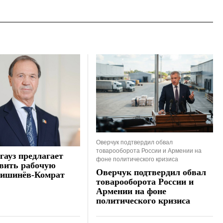
Оверчук подтвердил обвал
товарооборота России и Армении на
гауз предлагает
фоне политического кризиса
вить рабочую
Оверчук подтвердил обвал
Кишинёв-Комрат
товарооборота России и
Армении на фоне
политического кризиса