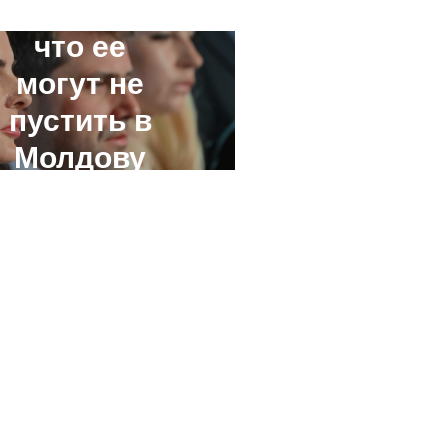
опасается,
что ее
могут не
пустить в
Молдову
из-за
участия в
ПМЭФ