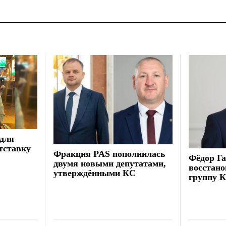
для
отставку
Фракция PAS пополнилась
Фёдор Га
двумя новыми депутатами,
восстано
утверждёнными КС
группу 