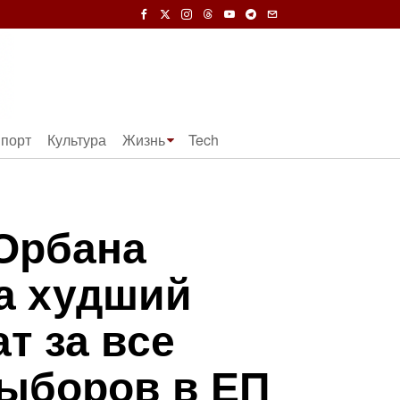
порт
Культура
Жизнь
Tech
Орбана
а худший
т за все
ыборов в ЕП