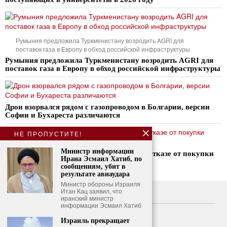
Румыния предложила Туркменистану возродить AGRI для
поставок газа в Европу в обход российской инфраструктуры
Румыния предложила Туркменистану возродить AGRI для
поставок газа в Европу в обход российской инфраструктуры
Дрон взорвался рядом с газопроводом в Болгарии, версии
Софии и Бухареста различаются
НЕ ПРОПУСТИТЕ!
Министр информации
Цибашенко обвинил власти Молдовы в отказе от покупки
Ирана Эсмаил Хатиб, по
российского газа из-за «русофобии»
сообщениям, убит в
результате авиаудара
Министр обороны Израиля
Итан Кац заявил, что
О нас
иранский министр
информации Эсмаил Хатиб
Свяжитесь с нами
Израиль прекращает