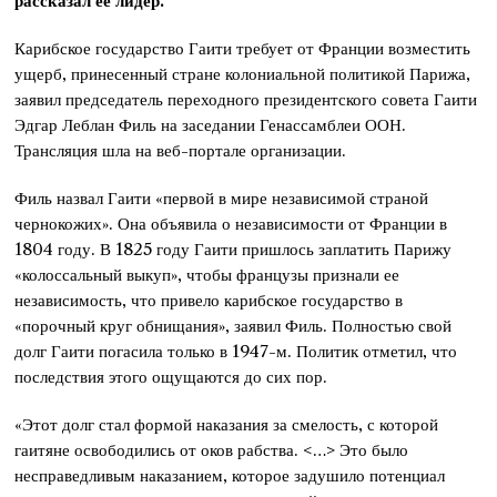
рассказал ее лидер.
Карибское государство Гаити требует от Франции возместить
ущерб, принесенный стране колониальной политикой Парижа,
заявил председатель переходного президентского совета Гаити
Эдгар Леблан Филь на заседании Генассамблеи ООН.
Трансляция шла на веб-портале организации.
Филь назвал Гаити «первой в мире независимой страной
чернокожих». Она объявила о независимости от Франции в
1804 году. В 1825 году Гаити пришлось заплатить Парижу
«колоссальный выкуп», чтобы французы признали ее
независимость, что привело карибское государство в
«порочный круг обнищания», заявил Филь. Полностью свой
долг Гаити погасила только в 1947-м. Политик отметил, что
последствия этого ощущаются до сих пор.
«Этот долг стал формой наказания за смелость, с которой
гаитяне освободились от оков рабства. <…> Это было
несправедливым наказанием, которое задушило потенциал