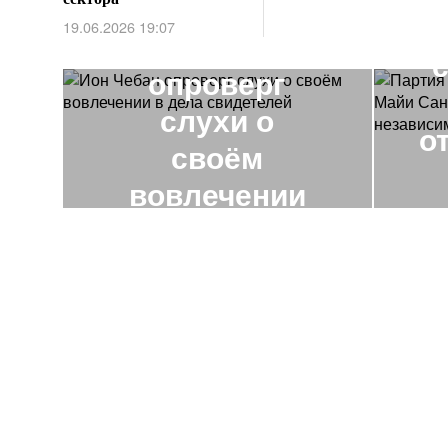
19.06.2026 19:07
Ион Чебан
опроверг
слухи о
о
своём
вовлечении
в дела
н
свидетелей