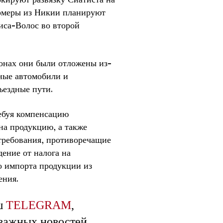
ермеры из Никии планируют
иса-Волос во второй
йонах они были отложены из-
йные автомобили и
ъездные пути.
ребуя компенсацию
на продукцию, а также
требования, противоречащие
ение от налога на
о импорта продукции из
ения.
ш
TELEGRAM
,
 важных новостей.