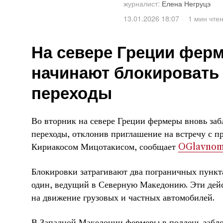
журналист:
Елена Негруцэ
13.01.2026 18:07
1 мин чте
На севере Греции фер
начинают блокировать
переходы
Во вторник на севере Греции фермеры вновь за
переходы, отклонив приглашение на встречу с 
Кириакосом Мицотакисом, сообщает
OGlavno
Блокировки затрагивают два пограничных пункта
один, ведущий в Северную Македонию. Эти дей
на движение грузовых и частных автомобилей.
В Западной Македонии фермеры в полдень забло