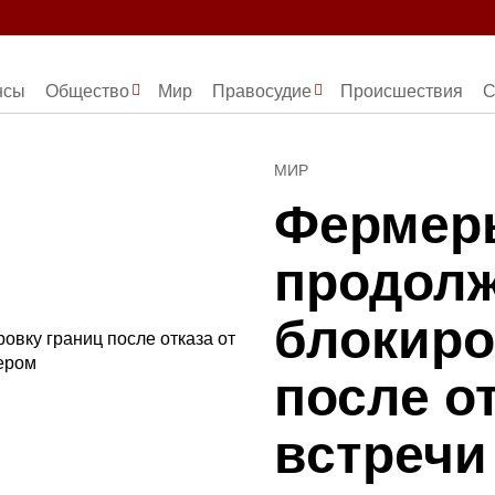
нсы
Общество
Мир
Правосудие
Происшествия
С
МИР
Фермеры
продол
блокиро
после от
встречи