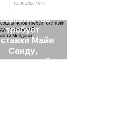
02.06.2026 18:47
Партия
социалистов
требует
тставки Майи
Санду,
угрожающей
езависимости
Молдовы