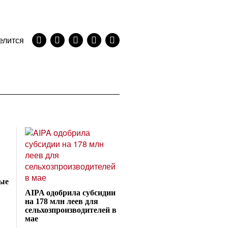
елится
ые
AIPA одобрила субсидии
на 178 млн леев для
сельхозпроизводителей в
мае
NEXT STORY