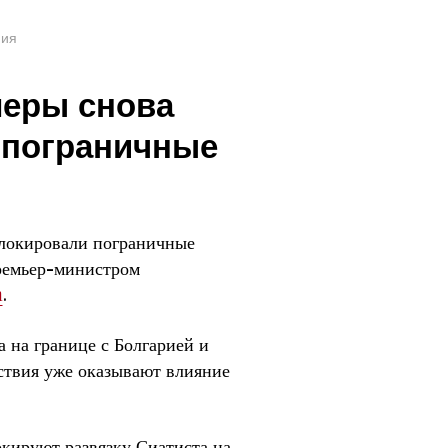
ния
меры снова
 пограничные
блокировали пограничные
премьер-министром
m
.
 на границе с Болгарией и
ствия уже оказывают влияние
кируют развязку Сиатиста на