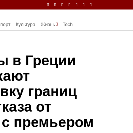
порт
Культура
Жизнь
Tech
 в Греции
жают
вку границ
каза от
 с премьером