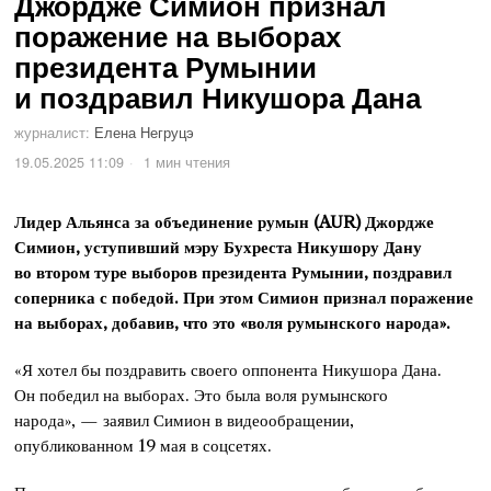
Джордже Симион признал
поражение на выборах
президента Румынии
и поздравил Никушора Дана
журналист:
Елена Негруцэ
19.05.2025 11:09
1 мин чтения
Лидер Альянса за объединение румын (AUR) Джордже
Симион, уступивший мэру Бухреста Никушору Дану
во втором туре выборов президента Румынии, поздравил
соперника с победой. При этом Симион признал поражение
на выборах, добавив, что это «воля румынского народа».
«Я хотел бы поздравить своего оппонента Никушора Дана.
Он победил на выборах. Это была воля румынского
народа», — заявил Симион в видеообращении,
опубликованном 19 мая в соцсетях.