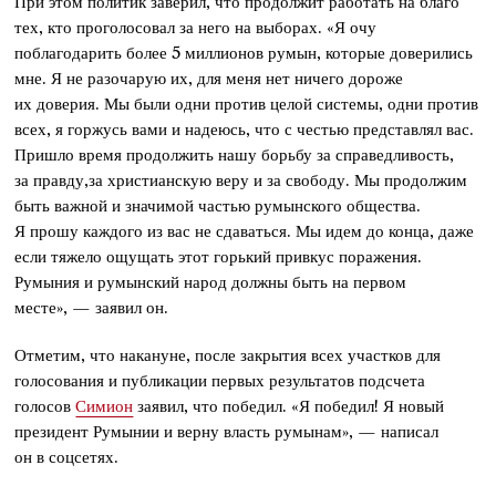
При этом политик заверил, что продолжит работать на благо
тех, кто проголосовал за него на выборах. «Я очу
поблагодарить более 5 миллионов румын, которые доверились
мне. Я не разочарую их, для меня нет ничего дороже
их доверия. Мы были одни против целой системы, одни против
всех, я горжусь вами и надеюсь, что с честью представлял вас.
Пришло время продолжить нашу борьбу за справедливость,
за правду,за христианскую веру и за свободу. Мы продолжим
быть важной и значимой частью румынского общества.
Я прошу каждого из вас не сдаваться. Мы идем до конца, даже
если тяжело ощущать этот горький привкус поражения.
Румыния и румынский народ должны быть на первом
месте», — заявил он.
Отметим, что накануне, после закрытия всех участков для
голосования и публикации первых результатов подсчета
голосов
Симион
заявил, что победил. «Я победил! Я новый
президент Румынии и верну власть румынам», — написал
он в соцсетях.