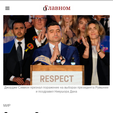
Джордже Симион признал поражение на выборах президента Румынии
и поздравил Никушора Дана
МИР