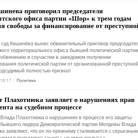
шинева приговорил председателя
тского офиса партии «Шор» к трем годам
я свободы за финансирование от преступно
 суд Кишинёва вынес обвинительный приговор председате
кого территориального офиса бывшей политической парти
обвинению в соучастии в заведомом получении
вания политической партии от организованной преступно
Подсудимый полностью признал
 18:17
Политика
т Плахотнюка заявляет о нарушениях прав
ента на судебном процессе
Влада Плахотнюка о нарушениях в процессе его защиты
 бывшего лидера Демократической партии Молдовы Влада
а заявляют, что он по-прежнему сталкивается с серьезным
иями в подготовке защиты, не имея доступа к