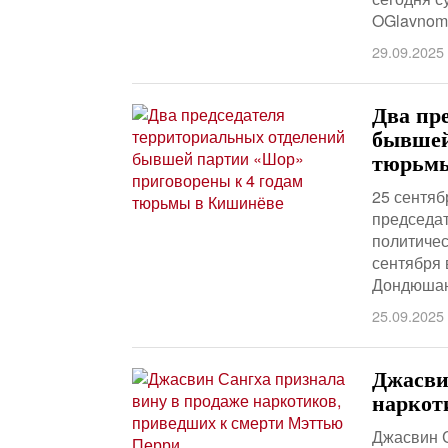
OGlavnom.
29.09.2025
Два пр
бывшей
тюрьмы
25 сентяб
председа
политичес
сентября 
Дондюшан
25.09.2025
Джасви
наркот
Джасвин С