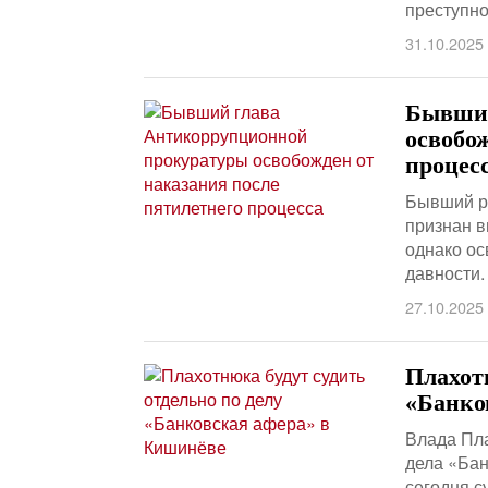
преступно
31.10.2025
Бывший
освобо
процес
Бывший р
признан в
однако ос
давности.
27.10.2025
Плахот
«Банко
Влада Пла
дела «Ба
сегодня с