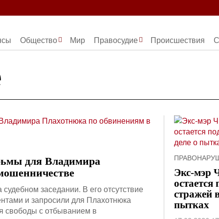
нсы
Общество
Мир
Правосудие
Происшествия
С
е
ПРАВОНАРУ
рьмы для Владимира
мошенничестве
Экс-мэр 
остается 
 судебном заседании. В его отсутствие
стражей в
ентами и запросили для Плахотнюка
пытках
я свободы с отбыванием в