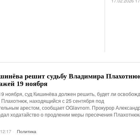
17.02.2026 17
шинёва решит судьбу Владимира Плахотню
ажей 19 ноября
19 ноября, суд Кишинёва должен решить, будет ли освобож
Плахотнюк, находящийся с 25 сентября под
тельным арестом, сообщает OGlavnom. Прокурор Александ
дал ходатайство о продлении меры пресечения Плахотнюк
 12:17
Политика