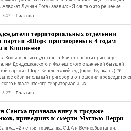
 Адвокат Лучиан Рогак заявил: «Я считаю это решение
 19:57
Политика
едседателя территориальных отделений
 партии «Шор» приговорены к 4 годам
 в Кишинёве
ря Кишиневский суд вынес обвинительный приговор
телям Дондюшанского и Фалештского отделений бывшей
кой партии «Шор» Кишиневский суд (офис Буюканы) 25
вынес обвинительный приговор в отношении председателе
ского и Фалештского территориальных
 18:27
Политика
н Сангха признала вину в продаже
иков, приведших к смерти Мэттью Перри
ангха, 42-летняя гражданка США и Великобритании,