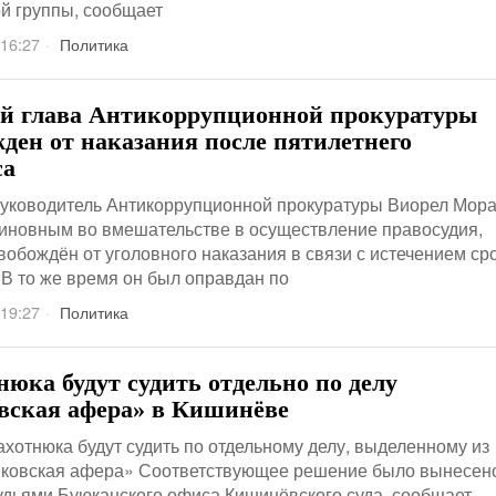
й группы, сообщает
 16:27
Политика
 глава Антикоррупционной прокуратуры
жден от наказания после пятилетнего
са
уководитель Антикоррупционной прокуратуры Виорел Мор
иновным во вмешательстве в осуществление правосудия,
вобождён от уголовного наказания в связи с истечением ср
 В то же время он был оправдан по
 19:27
Политика
нюка будут судить отдельно по делу
вская афера» в Кишинёве
хотнюка будут судить по отдельному делу, выделенному из
нковская афера» Соответствующее решение было вынесен
удьями Буюканского офиса Кишинёвского суда, сообщает