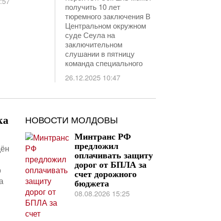
:57
получить 10 лет
тюремного заключения В
Центральном окружном
суде Сеула на
заключительном
слушании в пятницу
команда специального
26.12.2025 10:47
НОВОСТИ МОЛДОВЫ
ка
Минтранс РФ
предложил
дён
оплачивать защиту
дорог от БПЛА за
р
счет дорожного
а
бюджета
08.08.2026 15:25