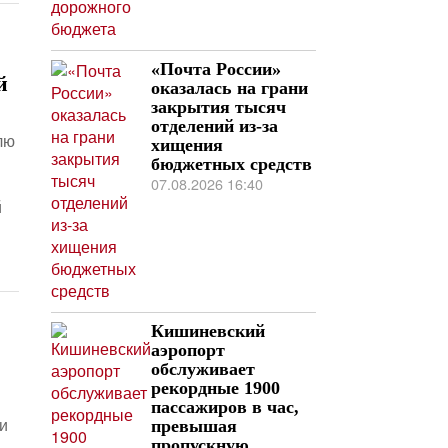
«Почта России»
й
оказалась на грани
закрытия тысяч
отделений из-за
лю
хищения
и
бюджетных средств
07.08.2026 16:40
й
Кишиневский
аэропорт
обслуживает
рекордные 1900
пассажиров в час,
и
превышая
пропускную