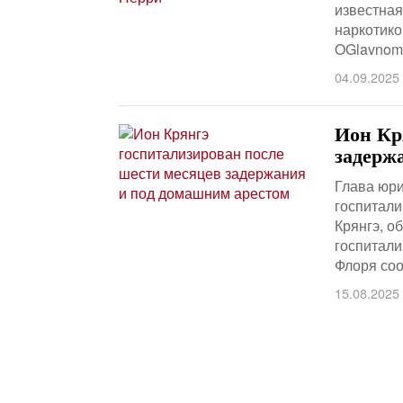
известная
наркотико
OGlavnom.
04.09.2025
Ион Кр
задерж
Глава юр
госпитали
Крянгэ, о
госпитали
Флоря со
15.08.2025