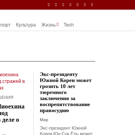
порт
Культура
Жизнь
Tech
Экс-президенту
Южной Кореи может
грозить 10 лет
тюремного
ШЕНИЯ
заключения за
воспрепятствование
Чиоехина
правосудию
под
 деле о
Мир
Экс-президент Южной
Кореи Юн Сок Ёль может