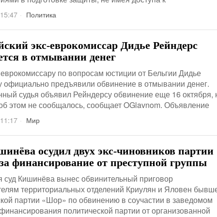
 15:47
Политика
йский экс-еврокомиссар Дидье Рейндерс
ется в отмывании денег
еврокомиссару по вопросам юстиции от Бельгии Дидье
у официально предъявили обвинение в отмывании денег.
ный судья объявил Рейндерсу обвинение еще 16 октября, 
об этом не сообщалось, сообщает OGlavnom. Объявление
 11:17
Мир
шинёва осудил двух экс-чиновников партии
за финансирование от преступной группы
я суд Кишинёва вынес обвинительный приговор
телям территориальных отделений Криулян и Яловен бывш
кой партии «Шор» по обвинению в соучастии в заведомом
финансирования политической партии от организованной