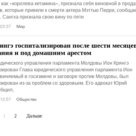
 как «королева кетамина», признала себя виновной в прод
в, которые привели к смерти актера Мэттью Перри, сообща
 Сангха признала свою вину по пяти
 23:37
Мир
янгэ госпитализирован после шести месяце
ания и под домашним арестом
идического управления парламента Молдовы Ион Крянгэ
зирован Глава юридического управления парламента Ион
бвиняемый в госизмене и заговоре против Молдовы, был
зирован из-за проблем со здоровьем. Его адвокат Юрий
общил,
 12:57
Общество
1
2
Дальше