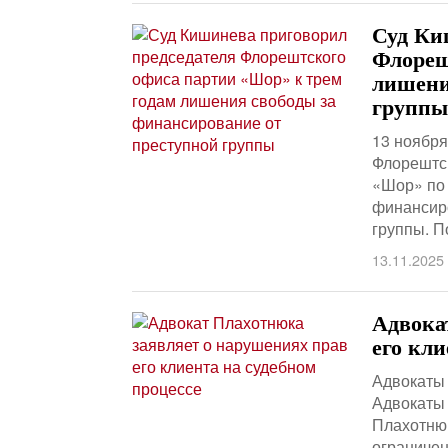
Суд Ки
Флореш
лишени
группы
13 ноября
Флорештс
«Шор» по 
финансиро
группы. 
13.11.2025
Адвока
его кли
Адвокаты 
Адвокаты
Плахотнюк
ограничен