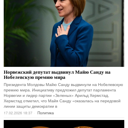
Норвежский депутат выдвинул Майю Санду на
Нобелевскую премию мира
Президента Молдовы Майю Санду выдвинули на Нобелевскую
премию мира. Инициативу предложил депутат парламента
Норвегии и лидер партии «Зеленых» Арильд Хермстад.
Хермстад отметил, что Майя Санду «оказалась на передовой
линии защиты демократии в
17.02.2026 18:37
Политика