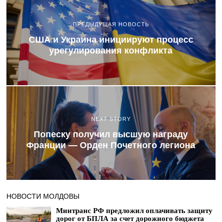
ПРЕДЫДУЩАЯ НОВОСТЬ
США и Украина инициируют процесс
урегулирования конфликта
NEXT STORY
Попеску получил высшую награду
Франции — Орден Почетного легиона
НОВОСТИ МОЛДОВЫ
Минтранс РФ предложил оплачивать защиту
дорог от БПЛА за счет дорожного бюджета