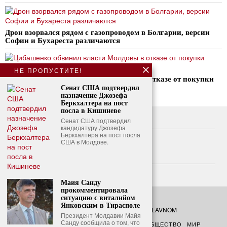
Дрон взорвался рядом с газопроводом в Болгарии, версии
Софии и Бухареста различаются
НЕ ПРОПУСТИТЕ!
Цибашенко обвинил власти Молдовы в отказе от покупки
российского газа из-за «русофобии»
Сенат США подтвердил
назначение Джозефа
Беркхалтера на пост
посла в Кишиневе
Сенат США подтвердил
О нас
кандидатуру Джозефа
Беркхалтера на пост посла
Свяжитесь с нами
США в Молдове.
Политика конфиденциальности
Политика использования файлов cookie
Маия Санду
прокомментировала
ситуацию с виталийом
Янковским в Тирасполе
©
2026
- Все права защищены. O GLAVNOM
Президент Молдавии Майя
Санду сообщила о том, что
О ГЛАВНОМ
ПОЛИТИКА
ФИНАНСЫ
ОБЩЕСТВО
МИР