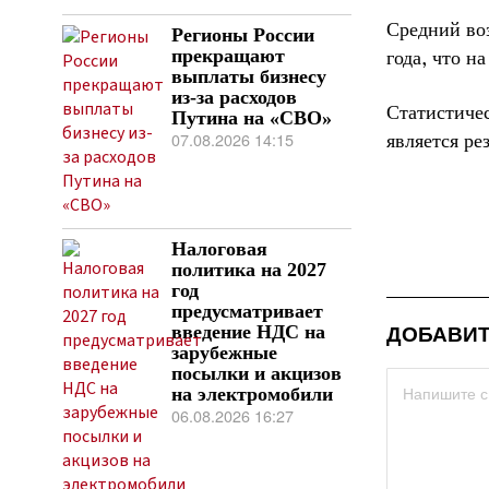
Средний воз
Регионы России
прекращают
года, что н
выплаты бизнесу
из-за расходов
Статистиче
Путина на «СВО»
07.08.2026 14:15
является ре
Налоговая
политика на 2027
год
предусматривает
ДОБАВИТ
введение НДС на
зарубежные
посылки и акцизов
на электромобили
06.08.2026 16:27