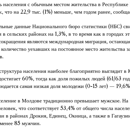
 населения с обычным местом жительства в Республике 
к, что на 22,9 тыс. (1%) меньше, чем годом ранее, сообщ
льные данные Национального бюро статистики (НБС) сви
 в сельских районах на 1,3%, в то время как в городах 
окращения являются международная миграция, остающаяс
 количество уехавших на постоянное место жительства з
в.
структура населения наиболее благоприятно выглядит в 
достигает 60%, тогда как доля пожилых людей (61/63 год
юдается самая низкая доля молодежи (0-15 лет) — 19,6%
селение в Молдове традиционно превышает мужское. На 
человек, что соответствует 53,4% от общего числа насе
н в районах Дрокия, Единец, Окница, а также в Гагаузи
 менее 85 мужчин.