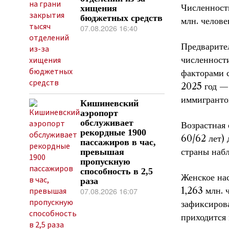
Численность
хищения
бюджетных средств
млн. челове
07.08.2026 16:40
Предварите
численности
факторами с
2025 год —
иммигранто
Кишиневский
аэропорт
обслуживает
Возрастная 
рекордные 1900
60/62 лет) 
пассажиров в час,
страны набл
превышая
пропускную
способность в 2,5
Женское на
раза
1,263 млн. 
07.08.2026 16:07
зафиксирова
приходится