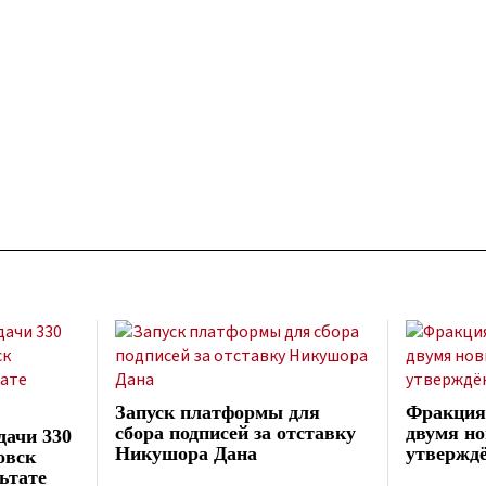
Запуск платформы для
Фракция
сбора подписей за отставку
двумя но
дачи 330
Никушора Дана
утвержд
овск
ьтате