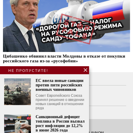
Цибашенко обвинил власти Молдовы в отказе от покупки
российского газа из-за «русофобии»
НЕ ПРОПУСТИТЕ!
О нас
ЕС ввела новые санкции
против пяти российских
Свяжитесь с нами
военных чиновников
Совет Европейского Союза
принял решение о введении
Политика конфиденциальности
новых санкций в отношении
ряда
Политика использования файлов cookie
Санкционный дефицит
топлива в России вызвал
рост инфляции до 12,2%
в июне 2026 года
©
2026
- Все права защищены. O GLAVNOM