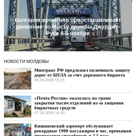
NEXT STORY
Болгария временно приостанавливает
движение по Мосту дружбы Джурджу-
Русе 4-5 ноября
НОВОСТИ МОЛДОВЫ
Минтранс РФ предложил оплачивать защиту
дорог от БПЛА за счет дорожного бюджета
08.08.2026 15:25
«Почта России» оказалась на грани
закрытия тысяч отделений из-за хищения
бюджетных средств
07.08.2026 16:40
Кишиневский аэропорт обслуживает
рекордные 1900 пассажиров в час, превышая
пропускную способность в 2,5 раза