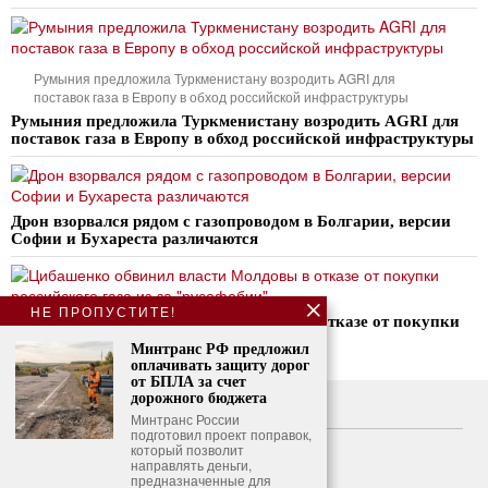
Румыния предложила Туркменистану возродить AGRI для
поставок газа в Европу в обход российской инфраструктуры
Румыния предложила Туркменистану возродить AGRI для
поставок газа в Европу в обход российской инфраструктуры
Дрон взорвался рядом с газопроводом в Болгарии, версии
Софии и Бухареста различаются
НЕ ПРОПУСТИТЕ!
Цибашенко обвинил власти Молдовы в отказе от покупки
российского газа из-за «русофобии»
Минтранс РФ предложил
оплачивать защиту дорог
от БПЛА за счет
дорожного бюджета
О нас
Минтранс России
подготовил проект поправок,
Свяжитесь с нами
который позволит
направлять деньги,
предназначенные для
Политика конфиденциальности