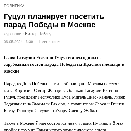
ПОЛИТИКА
Гуцул планирует посетить
парад Победы в Москве
журналист:
Виктор Чобану
06.05.2024 18:39
1 мин чтения
Глава Гагаузии Евгения Гуцул станем одним из
зарубежный гостей парада Победы на Красной площади в
Москве.
Парад ко Дню Победы на главной площади Москвы посетят
глава Киргизии Садыр Жапарова, башкан Гагаузии Евгения
Гуцул, президент Республики Куба Мигель Диас-Канель, лидер
Таджикистана Эмомали Рахмон, а также главы Лаоса и Гвинеи-
Бисау Тхонглун Сисулит и Умару Сисоку Эмбало.
Также в Москве 7 мая состоится инаугурация Путина, а 8 мая
пройдет саммит Евразийского экономического союза.