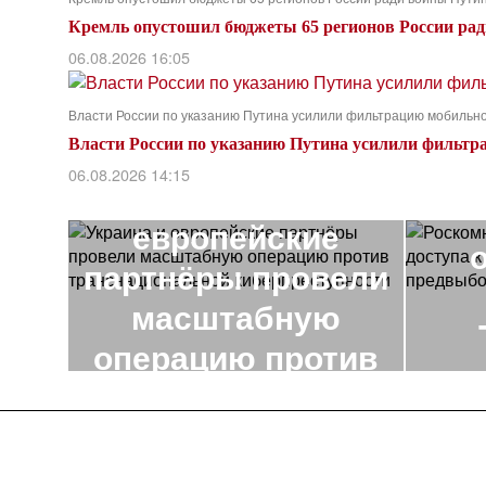
Кремль опустошил бюджеты 65 регионов России ра
06.08.2026 16:05
Власти России по указанию Путина усилили фильтрацию мобильно
Власти России по указанию Путина усилили фильтр
ПРЕДЫДУЩАЯ НОВОСТЬ
Р
06.08.2026 14:15
Украина и
европейские
партнёры провели
масштабную
операцию против
транснациональной
пр
киберпреступности