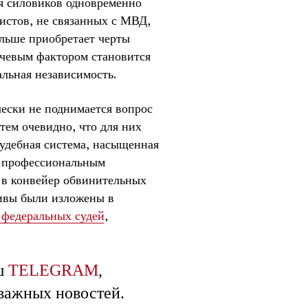
я силовиков одновременно
истов, не связанных с МВД,
ольше приобретает черты
ючевым фактором становится
льная независимость.
ески не поднимается вопрос
тем очевидно, что для них
удебная система, насыщенная
м профессиональным
 в конвейер обвинительных
ивы были изложены в
федеральных судей
,
ш
TELEGRAM
,
 важных новостей.