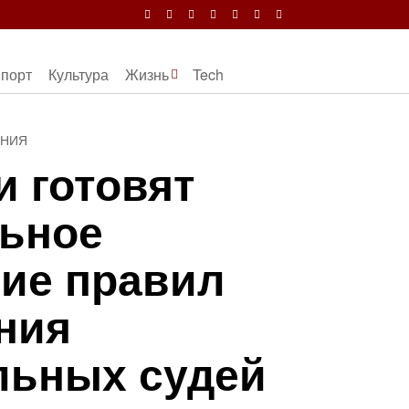
порт
Культура
Жизнь
Tech
ЕНИЯ
и готовят
ьное
ие правил
ния
льных судей