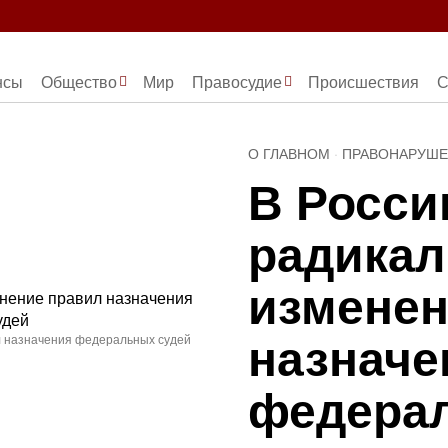
нсы
Общество
Мир
Правосудие
Происшествия
С
О ГЛАВНОМ
·
ПРАВОНАРУШ
В Росси
радикал
изменен
назначе
л назначения федеральных судей
федера