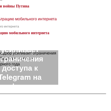
ди войны Путина
го интернета
NEXT STORY
ацию мобильного интернета
оскомнадзор
усиливает
ограничения
доступа к
Telegram на
фоне
едвыборного
года