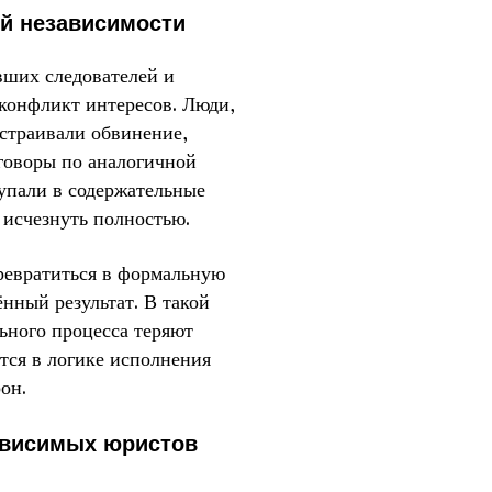
ой независимости
вших следователей и
конфликт интересов. Люди,
ыстраивали обвинение,
говоры по аналогичной
тупали в содержательные
 исчезнуть полностью.
ревратиться в формальную
нный результат. В такой
льного процесса теряют
тся в логике исполнения
он.
ависимых юристов