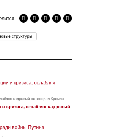
елится
ловые структуры
ослабляя кадровый потенциал Кремля
и и кризиса, ослабляя кадровый
на