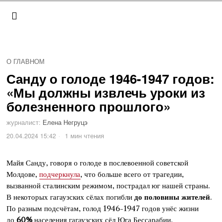
О ГЛАВНОМ
Санду о голоде 1946-1947 годов:
«Мы должны извлечь уроки из
болезненного прошлого»
журналист:
Елена Негруцэ
20.04.2024 15:42
1 мин чтения
Майя Санду, говоря о голоде в послевоенной советской
Молдове,
подчеркнула
, что больше всего от трагедии,
вызванной сталинским режимом, пострадал юг нашей страны.
В некоторых гагаузских сёлах погибли
до половины жителей
.
По разным подсчётам, голод 1946-1947 годов унёс жизни
до
60%
населения гагаузских сёл Юга Бессарабии.