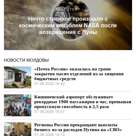
NEXT STORY
Нечто странное произошло с
космическим кораблем NASA после
возвращения с Луны
НОВОСТИ МОЛДОВЫ
«Почта России» оказалась на грани
закрытия тысяч отделений из-за хищения
бюджетных средств
07.08.2026 16:40
Кишиневский аэропорт обслуживает
рекордные 1900 пассажиров в час, превышая
пропускную способность в 2,5 раза
07.08.2026 16:07
Регионы России прекращают выплаты
бизнесу из-за расходов Путина на «СВО»
07.08.2026 14:15